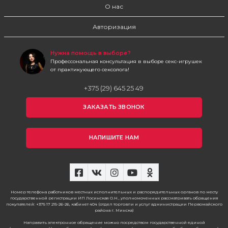
О нас
Авторизация
Нужна помощь в выборе?
Профессональная консультация в выборе секс-игрушек
от практикующего сексолога!
+375 (29) 645 25 49
ЗАКАЗАТЬ ЗВОНОК
НАПИШИТЕ НАМ
Номер телефона работников местных исполнительных и распорядительных органов по месту
государственной регистрации ИП Лосинская О.Н., уполномоченных рассматривать обращения
покупателей: +375 17 215-26-26, кабинет 404 (отдел торговли и услуг администрации Первомайского
района г. Минска)
Направить электронное обращение можно посредством государственной единой