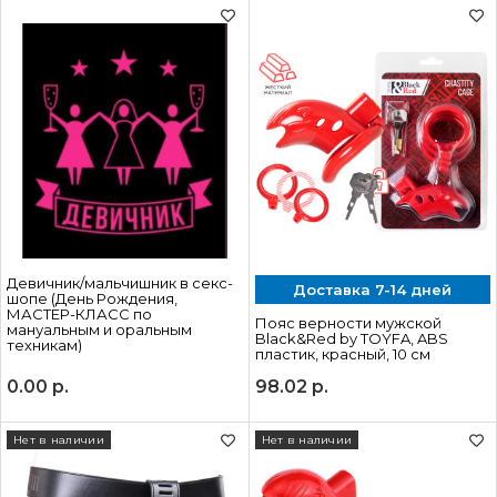
Девичник/мальчишник в секс-
Доставка 7-14 дней
шопе (День Рождения,
МАСТЕР-КЛАСС по
Пояс верности мужской
мануальным и оральным
Black&Red by TOYFA, ABS
техникам)
пластик, красный, 10 см
0.00
р.
98.02
р.
Нет в наличии
Нет в наличии