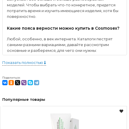
моделей. Чтобы выбрать что-то конкретное, придется
потратить время и изучить имеющиеся изделия, хотя бы
поверхностно.
Какие пояса верности можно купить в Cosmosex?
Любой, особенно, в век интернета. Каталоги пестрят
самыми разными вариациями, давайте рассмотрим
основные и разберемся, для чего они нужны:
Прямое назначение. Как ни странно, даже в этом
Показать полностью
качестве изделия очень популярны в наше время. К
счастью, их конструкция претерпела значительные
изменения. В случае женщин, например, полоски
Поделиться:
металла получили подкладку из мягкого материала.
Благодаря этому, он не натирает кожу и
практически не чувствуется при носке, особенно,
Популярные товары
после появления моделей без навесных замков.Но
особого внимания заслуживает мужской пояс
верности для мужа или просто постоянного
партнера. Это не то устройство, которое мы
привыкли себе представлять. Нынешняя вариация
повторяет анатомическую форму члена и обычно