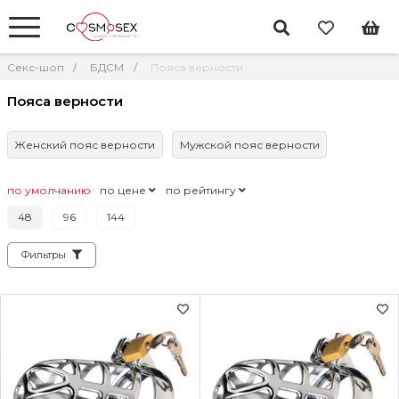
Секс-шоп
БДСМ
Пояса верности
Пояса верности
Женский пояс верности
Мужской пояс верности
по умолчанию
по цене
по рейтингу
48
96
144
Фильтры