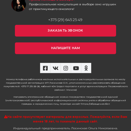
Профессональная консультация в выборе секс-игрушек
от практикующего сексолога!
+375 (29) 645 25 49
ЗАКАЗАТЬ ЗВОНОК
НАПИШИТЕ НАМ
Номер телефона работников местных исполнительных и распорядительных органов по месту
государственной регистрации ИП Лосинская О.Н., уполномоченных рассматривать обращения
покупателей: +375 17 215-26-26, кабинет 404 (отдел торговли и услуг администрации Первомайского
района г. Минска)
Направить электронное обращение можно посредством государственной единой
(интегрированной) республиканской информационной системы учета и обработки обращений
граждан и юридических лиц, перейдя на сайт https://обращения.бел
На сайте присутствуют материалы для взрослых. Пожалуйста,
если Вам
менее 18 лет, то покиньте данный сайт.
Индивидуальный предприниматель Лосинская Ольга Николаевна.