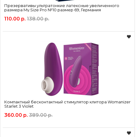
Презервативы ультратонкие латексные увеличенного
размера My.Size Pro №10 размер 69, Германия
Именно такие вещи и предлагает магазин эротических
110.00 р.
138.00 р.
товаров COSMOSEX. Пояса верности для мужчин либо
женщин, присутствующие в нашем магазине, делаются
известными производителями, имеющими сертификат на
каждое свое изделие.
Компактный бесконтактный стимулятор клитора Womanizer
Starlet 3 Violet
360.00 р.
389.00 р.