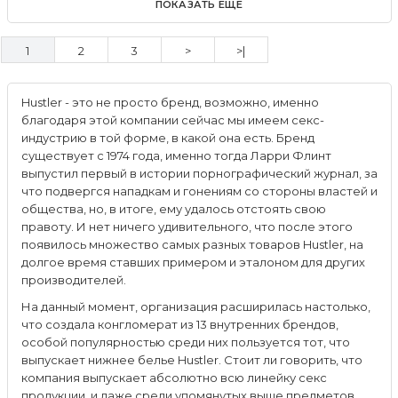
ПОКАЗАТЬ ЕЩЕ
1
2
3
>
>|
Hustler - это не просто бренд, возможно, именно
благодаря этой компании сейчас мы имеем секс-
индустрию в той форме, в какой она есть. Бренд
существует с 1974 года, именно тогда Ларри Флинт
выпустил первый в истории порнографический журнал, за
что подвергся нападкам и гонениям со стороны властей и
общества, но, в итоге, ему удалось отстоять свою
правоту. И нет ничего удивительного, что после этого
появилось множество самых разных товаров Hustler, на
долгое время ставших примером и эталоном для других
производителей.
На данный момент, организация расширилась настолько,
что создала конгломерат из 13 внутренних брендов,
особой популярностью среди них пользуется тот, что
выпускает нижнее белье Hustler. Стоит ли говорить, что
компания выпускает абсолютно всю линейку секс
продукции, и даже среди упомянутых выше предметов