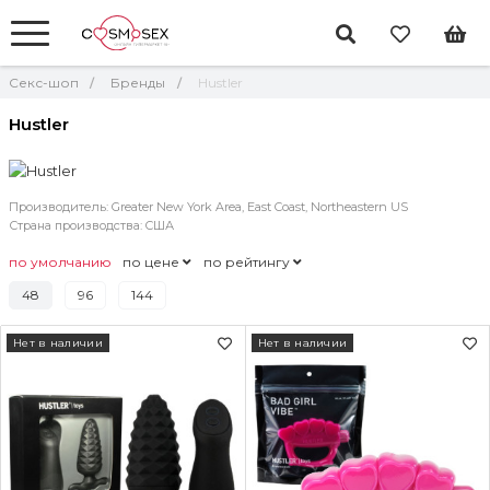
Секс-шоп
Бренды
Hustler
Hustler
Производитель: Greater New York Area, East Coast, Northeastern US
Страна производства: CША
по умолчанию
по цене
по рейтингу
48
96
144
Нет в наличии
Нет в наличии