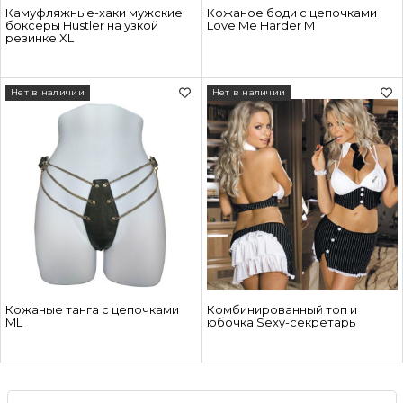
Камуфляжные-хаки мужские
Кожаное боди с цепочками
боксеры Hustler на узкой
Love Me Harder M
резинке XL
Нет в наличии
Нет в наличии
Кожаные танга с цепочками
Комбинированный топ и
ML
юбочка Sexy-секретарь