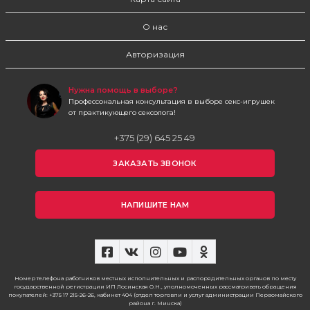
О нас
Авторизация
Нужна помощь в выборе?
Профессональная консультация в выборе секс-игрушек
от практикующего сексолога!
+375 (29) 645 25 49
ЗАКАЗАТЬ ЗВОНОК
НАПИШИТЕ НАМ
Номер телефона работников местных исполнительных и распорядительных органов по месту
государственной регистрации ИП Лосинская О.Н., уполномоченных рассматривать обращения
покупателей: +375 17 215-26-26, кабинет 404 (отдел торговли и услуг администрации Первомайского
района г. Минска)