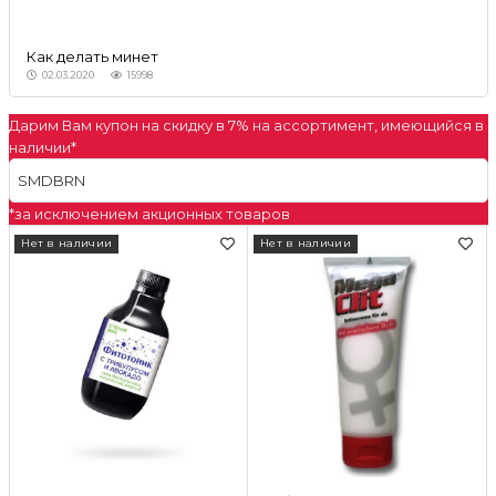
Как делать минет
02.03.2020
15998
Дарим Вам купон на скидку в
7%
на ассортимент, имеющийся в
наличии*
*за исключением акционных товаров
Нет в наличии
Нет в наличии