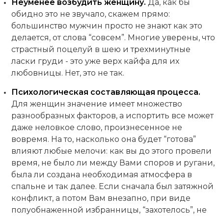
Неуменее возбудить женщину.
Да, как бы
обидно это не звучало, скажем прямо:
большинство мужчин просто не знают как это
делается, от слова “совсем”. Многие уверены, что
страстный поцелуй в шею и трехминутные
ласки груди - это уже верх кайфа для их
любовницы. Нет, это не так.
Психологическая составляющая процесса.
Для женщин значение имеет множество
разнообразных факторов, а испортить все может
даже неловкое слово, произнесенное не
вовремя. На то, насколько она будет “готова”
влияют любые мелочи: как вы до этого провели
время, не было ли между Вами споров и ругани,
была ли создана необходимая атмосфера в
спальне и так далее. Если сначала был затяжной
конфликт, а потом Вам внезапно, при виде
полуобнаженной избранницы, “захотелось”, не