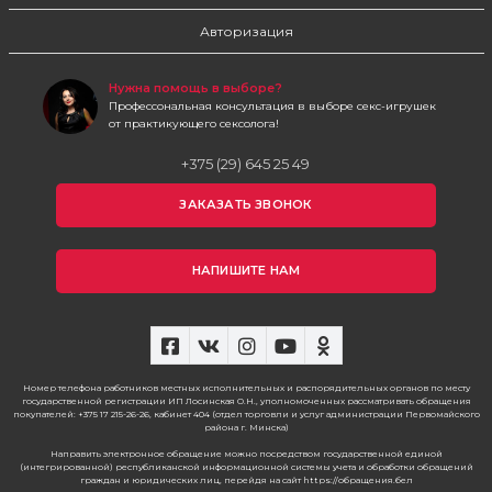
Авторизация
Нужна помощь в выборе?
Профессональная консультация в выборе секс-игрушек
от практикующего сексолога!
+375 (29) 645 25 49
ЗАКАЗАТЬ ЗВОНОК
НАПИШИТЕ НАМ
Номер телефона работников местных исполнительных и распорядительных органов по месту
государственной регистрации ИП Лосинская О.Н., уполномоченных рассматривать обращения
покупателей: +375 17 215-26-26, кабинет 404 (отдел торговли и услуг администрации Первомайского
района г. Минска)
Направить электронное обращение можно посредством государственной единой
(интегрированной) республиканской информационной системы учета и обработки обращений
граждан и юридических лиц, перейдя на сайт https://обращения.бел