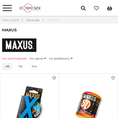
Секс-шоп
Бренды
MAXUS
MAXUS
по умолчанию
по цене
по рейтингу
48
96
144