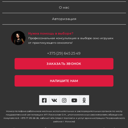
О нас
Авторизация
Нужна помощь в выборе?
Профессональная консультация в выборе секс-игрушек
от практикующего сексолога!
+375 (29) 645 25 49
ЗАКАЗАТЬ ЗВОНОК
НАПИШИТЕ НАМ
Номер телефона работников местных исполнительных и распорядительных органов по месту
государственной регистрации ИП Лосинская О.Н., уполномоченных рассматривать обращения
покупателей: +375 17 215-26-26, кабинет 404 (отдел торговли и услуг администрации Первомайского
района г. Минска)