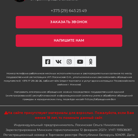
+375 (29) 645 25 49
ЗАКАЗАТЬ ЗВОНОК
НАПИШИТЕ НАМ
Номер телефона работников местных исполнительных и распорядительных органов по месту
государственной регистрации ИП Лосинская О.Н., уполномоченных рассматривать обращения
покупателей: +375 17 215-26-26, кабинет 404 (отдел торговли и услуг администрации Первомайского
района г. Минска)
Направить электронное обращение можно посредством государственной единой
(интегрированной) республиканской информационной системы учета и обработки обращений
граждан и юридических лиц, перейдя на сайт https://обращения.бел
На сайте присутствуют материалы для взрослых. Пожалуйста,
если Вам
менее 18 лет, то покиньте данный сайт.
Индивидуальный предприниматель Лосинская Ольга Николаевна.
Зарегестрирована Минским горисполкомом 12 февраля 2021г. УНП 193508087.
Регистрационный номер в Торговом реестре Республики Беларусь 504091. Дата