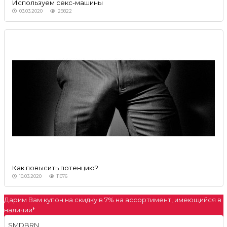
Используем секс-машины
03.03.2020
29822
Как повысить потенцию?
10.03.2020
11076
Дарим Вам купон на скидку в
7%
на ассортимент, имеющийся в
наличии*