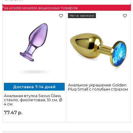
*за исключением акционных товаров
Нет в наличии
Нет в нал
Реалисти
двойного
Анальное украшение Golden
ставка 7-14 дней
Plug Small с голубым стразом
я втулка Sexus Glass,
 фиолетовая, 10 см, Ø
р.