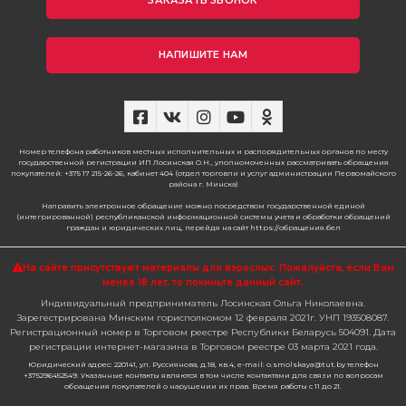
ЗАКАЗАТЬ ЗВОНОК
НАПИШИТЕ НАМ
Номер телефона работников местных исполнительных и распорядительных органов по месту
государственной регистрации ИП Лосинская О.Н., уполномоченных рассматривать обращения
покупателей: +375 17 215-26-26, кабинет 404 (отдел торговли и услуг администрации Первомайского
района г. Минска)
Направить электронное обращение можно посредством государственной единой
(интегрированной) республиканской информационной системы учета и обработки обращений
граждан и юридических лиц, перейдя на сайт https://обращения.бел
На сайте присутствуют материалы для взрослых. Пожалуйста,
если Вам
менее 18 лет, то покиньте данный сайт.
Индивидуальный предприниматель Лосинская Ольга Николаевна.
Зарегестрирована Минским горисполкомом 12 февраля 2021г. УНП 193508087.
Регистрационный номер в Торговом реестре Республики Беларусь 504091. Дата
регистрации интернет-магазина в Торговом реестре 03 марта 2021 года.
Юридический адрес: 220141, ул. Руссиянова, д.18, кв.4, e-mail: o.smolskaya@tut.by телефон
+375296452549. Указанные контакты являются в том числе контактами для связи по вопросам
обращения покупателей о нарушении их прав. Время работы с 11 до 21.