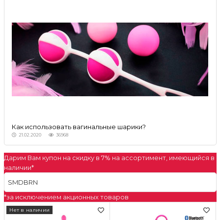
Как использовать вагинальные шарики?
21.02.2020
36968
Дарим Вам купон на скидку в
7%
на ассортимент, имеющийся в
наличии*
*за исключением акционных товаров
Нет в наличии