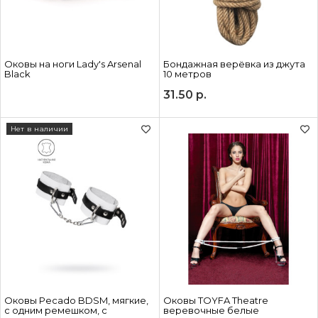
Оковы на ноги Lady's Arsenal
Бондажная верёвка из джута
Black
10 метров
31.50
р.
Нет в наличии
Оковы Pecado BDSM, мягкие,
Оковы TOYFA Theatre
с одним ремешком, с
веревочные белые