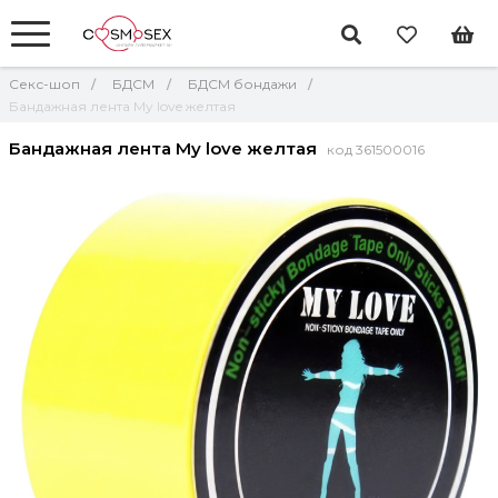
Секс-шоп
БДСМ
БДСМ бондажи
Бандажная лента My love желтая
Бандажная лента My love желтая
код 361500016