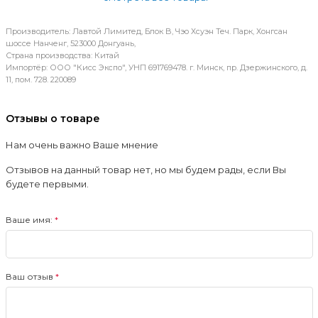
Производитель: Лавтой Лимитед, Блок B, Чэо Хсуэн Теч. Парк, Хонгсан
шоссе Нанченг, 523000 Донгуань,
Страна производства: Китай
Импортёр: ООО "Кисс Экспо", УНП 691769478. г. Минск, пр. Дзержинского, д.
11, пом. 728. 220089
Отзывы о товаре
Нам очень важно Ваше мнение
Отзывов на данный товар нет, но мы будем рады, если Вы
будете первыми.
Ваше имя:
Ваш отзыв