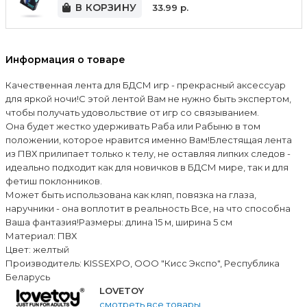
В КОРЗИНУ
33.99
р.
Информация о товаре
Качественная лента для БДСМ игр - пре­крас­ный аксессуар
для яркой ночи!С этой лентой Вам не нужно быть экспертом,
чтобы получать удовольствие от игр со связыванием.
Она будет жестко удерживать Раба или Рабыню в том
положении, которое нравится именно Вам!Блестящая лента
из ПВХ прилипает только к телу, не оставляя липких следов -
идеально подходит как для новичков в БДСМ мире, так и для
фетиш поклонников.
Может быть использована как кляп, повязка на глаза,
наручники - она воплотит в реальность Все, на что способна
Ваша фантазия!Размеры: длина 15 м, ширина 5 см
Материал: ПВХ
Цвет: желтый
Производитель: KISSEXPO, ОOО "Кисс Экспо", Республика
Беларусь
LOVETOY
смотреть все товары