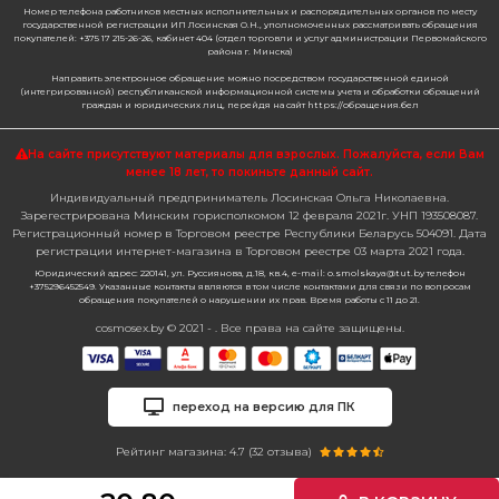
Номер телефона работников местных исполнительных и распорядительных органов по месту
государственной регистрации ИП Лосинская О.Н., уполномоченных рассматривать обращения
покупателей: +375 17 215-26-26, кабинет 404 (отдел торговли и услуг администрации Первомайского
района г. Минска)
Направить электронное обращение можно посредством государственной единой
(интегрированной) республиканской информационной системы учета и обработки обращений
граждан и юридических лиц, перейдя на сайт https://обращения.бел
На сайте присутствуют материалы для взрослых. Пожалуйста,
если Вам
менее 18 лет, то покиньте данный сайт.
Индивидуальный предприниматель Лосинская Ольга Николаевна.
Зарегестрирована Минским горисполкомом 12 февраля 2021г. УНП 193508087.
Регистрационный номер в Торговом реестре Республики Беларусь 504091. Дата
регистрации интернет-магазина в Торговом реестре 03 марта 2021 года.
Юридический адрес: 220141, ул. Руссиянова, д.18, кв.4, e-mail: o.smolskaya@tut.by телефон
+375296452549. Указанные контакты являются в том числе контактами для связи по вопросам
обращения покупателей о нарушении их прав. Время работы с 11 до 21.
cosmosex.by © 2021 - . Все права на сайте защищены.
переход на версию для ПК
Рейтинг магазина: 4.7 (
32
отзыва)