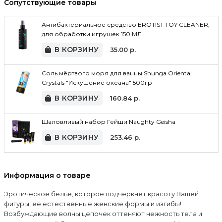
Сопутствующие товары
Антибактериальное средство EROTIST TOY CLEANER,
для обработки игрушек 150 МЛ
В КОРЗИНУ
35.00
р.
Соль мёртвого моря для ванны Shunga Oriental
Crystals "Искушение океана" 500гр
В КОРЗИНУ
160.84
р.
Шаловливый набор Гейши Naughty Geisha
В КОРЗИНУ
253.46
р.
Информация о товаре
Эротическое белье, которое подчеркнет красоту Вашей
фигуры, её естественные женские формы и изгибы!
Возбуждающие волны цепочек оттеняют нежность тела и