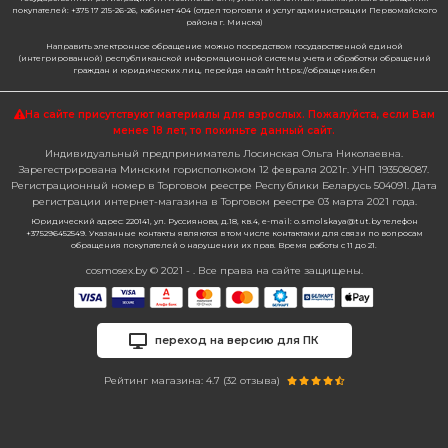
покупателей: +375 17 215-26-26, кабинет 404 (отдел торговли и услуг администрации Первомайского
района г. Минска)
Направить электронное обращение можно посредством государственной единой
(интегрированной) республиканской информационной системы учета и обработки обращений
граждан и юридических лиц, перейдя на сайт https://обращения.бел
На сайте присутствуют материалы для взрослых. Пожалуйста,
если Вам
менее 18 лет, то покиньте данный сайт.
Индивидуальный предприниматель Лосинская Ольга Николаевна.
Зарегестрирована Минским горисполкомом 12 февраля 2021г. УНП 193508087.
Регистрационный номер в Торговом реестре Республики Беларусь 504091. Дата
регистрации интернет-магазина в Торговом реестре 03 марта 2021 года.
Юридический адрес: 220141, ул. Руссиянова, д.18, кв.4, e-mail: o.smolskaya@tut.by телефон
+375296452549. Указанные контакты являются в том числе контактами для связи по вопросам
обращения покупателей о нарушении их прав. Время работы с 11 до 21.
cosmosex.by © 2021 - . Все права на сайте защищены.
переход на версию для ПК
Рейтинг магазина: 4.7 (
32
отзыва)