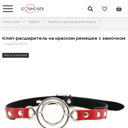
Секс-шоп
БДСМ
Кляпы и расширители рта
Кляп-расширитель на красном ремешке с замочком
Кляп-расширитель на красном ремешке с замочком
код223201021
Нет в наличии