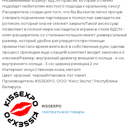
Незаменимый атрибут БДСМ-практик, который отлично
подойдет любителям жесткого подхода к оральному сексу!
Расширитель создан для того, что бы Вы могли легко про­чув­
ство­вать под­чи­не­ние парт­нерши и пол­но­стью завла­деть ее
роти­ком, кото­рый она не сможет закрыть!Такой аксессуар
позволяет в полной мере насладиться играми в стиле БДСМ -
кляп-расширитель со стальным кольцом имеет уни­вер­саль­ный
размер, кото­рый удобно регу­ли­ру­ется при помощи
пряжки.Настало время взять всё в собственные руки, сделав
процесс прелюдии еще слаще!В комплект входит замочек и 2
ключика!Размер: внутренний диаметр внешнего кольца - 4 см,
внутреннего кольца - 3 см; ширина ремешка 2 см
Материал: искусственная кожа, металл
Цвет: красный, черныйУпаковка: пэт-пакет
Производитель: KISSEXPO, ОOО "Кисс Экспо", Республика
Беларусь
KISSEXPO
смотреть все товары