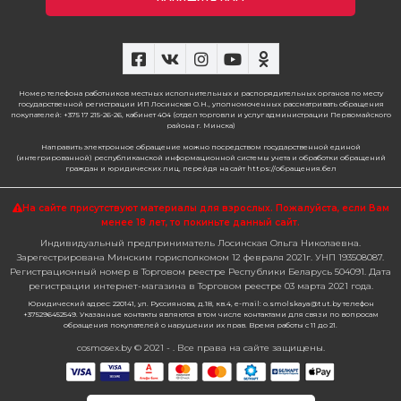
Номер телефона работников местных исполнительных и распорядительных органов по месту
государственной регистрации ИП Лосинская О.Н., уполномоченных рассматривать обращения
покупателей: +375 17 215-26-26, кабинет 404 (отдел торговли и услуг администрации Первомайского
района г. Минска)
Направить электронное обращение можно посредством государственной единой
(интегрированной) республиканской информационной системы учета и обработки обращений
граждан и юридических лиц, перейдя на сайт https://обращения.бел
На сайте присутствуют материалы для взрослых. Пожалуйста,
если Вам
менее 18 лет, то покиньте данный сайт.
Индивидуальный предприниматель Лосинская Ольга Николаевна.
Зарегестрирована Минским горисполкомом 12 февраля 2021г. УНП 193508087.
Регистрационный номер в Торговом реестре Республики Беларусь 504091. Дата
регистрации интернет-магазина в Торговом реестре 03 марта 2021 года.
Юридический адрес: 220141, ул. Руссиянова, д.18, кв.4, e-mail: o.smolskaya@tut.by телефон
+375296452549. Указанные контакты являются в том числе контактами для связи по вопросам
обращения покупателей о нарушении их прав. Время работы с 11 до 21.
cosmosex.by © 2021 - . Все права на сайте защищены.