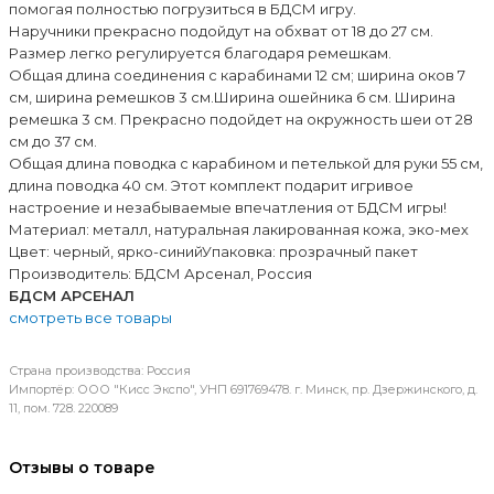
помогая полностью погрузиться в БДСМ игру.
Наручники прекрасно подойдут на обхват от 18 до 27 см.
Размер легко регулируется благодаря ремешкам.
Общая длина соединения с карабинами 12 см; ширина оков 7
см, ширина ремешков 3 см.Ширина ошейника 6 см. Ширина
ремешка 3 см. Прекрасно подойдет на окружность шеи от 28
см до 37 см.
Общая длина поводка с карабином и петелькой для руки 55 см,
длина поводка 40 см. Этот комплект подарит игривое
настроение и незабываемые впечатления от БДСМ игры!
Материал: металл, натуральная лакированная кожа, эко-мех
Цвет: черный, ярко-синийУпаковка: прозрачный пакет
Производитель: БДСМ Арсенал, Россия
БДСМ АРСЕНАЛ
смотреть все товары
Страна производства: Россия
Импортёр: ООО "Кисс Экспо", УНП 691769478. г. Минск, пр. Дзержинского, д.
11, пом. 728. 220089
Отзывы о товаре