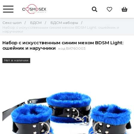
Секс-шоп
БДСМ
БДСМ наборы
Набор с искусственным синим мехом BDSM Light: ошейник и
наручники
Набор с искусственным синим мехом BDSM Light:
ошейник и наручники
код BA760003
Нет в наличии