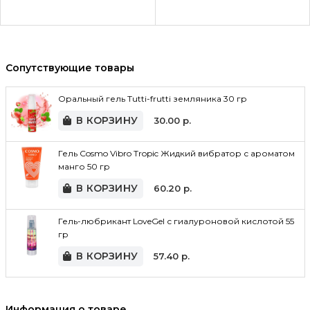
Сопутствующие товары
Оральный гель Tutti-frutti земляника 30 гр
В КОРЗИНУ
30.00
р.
Гель Cosmo Vibro Tropic Жидкий вибратор с ароматом
манго 50 гр
В КОРЗИНУ
60.20
р.
Гель-любрикант LoveGel с гиалуроновой кислотой 55
гр
В КОРЗИНУ
57.40
р.
Информация о товаре