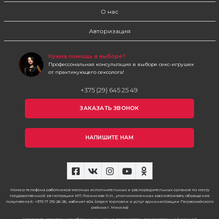
О нас
Авторизация
Нужна помощь в выборе?
Профессональная консультация в выборе секс-игрушек
от практикующего сексолога!
+375 (29) 645 25 49
ЗАКАЗАТЬ ЗВОНОК
НАПИШИТЕ НАМ
Номер телефона работников местных исполнительных и распорядительных органов по месту
государственной регистрации ИП Лосинская О.Н., уполномоченных рассматривать обращения
покупателей: +375 17 215-26-26, кабинет 404 (отдел торговли и услуг администрации Первомайского
района г. Минска)
Направить электронное обращение можно посредством государственной единой