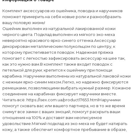
Комплект аксессуаров из ошейника, поводка и наручников
поможет примерить на себя новые роли и разнообразить
вашу половую жизнь!
Ошейник выполнен из натуральной лакированной кожи
черного цвета. Подклад выполнен из мягкого эко-меха
невероятно красивого ярко-синего оттенка.Аксессуар
декорирован металлическим полукольцом по центру, к
которому пристегивается поводок. Надежная пряжка
помогает с легкостью зафиксировать аксессуар на шее так,
как это нужно вам.В комплект также входит поводок с
петелькой для руки; крепится к ошейнику при помощи
карабина. Наручники выполнены из натуральной лаковой кожи
с нежным ярко-синим мехом.Легко, но надежно фиксируются
ремешками, позволяющими выбрать нужный размер. Кожаное
соединение на карабинах фиксирует наручники вместе.
Читать всё: https://isex.com.ua/product17653.htmlНаручники
помогут сковать вас или вашего партнера, но в то же время
снимут все замки с ваших эмоций, помогут раскрыть ваши
отношения на 100% и доставят вам неописуемое
удовольствие.Мягкий подклад из эко-меха не будет натирать
кожу, а также обеспечит комфортное пребывание в образе,