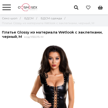
Секс-шоп
БДСМ
БДСМ одежда
Платье Glossy из материала Wetlook с заклепками, черный, M
Платье Glossy из материала Wetlook с заклепками,
черный, M
код 955015-M