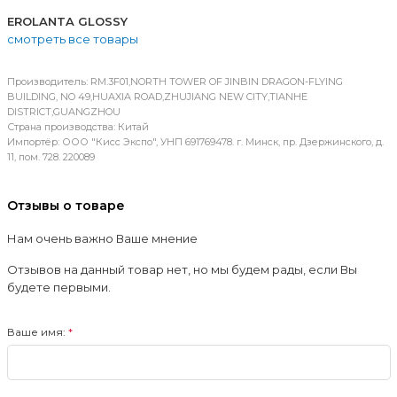
EROLANTA GLOSSY
смотреть все товары
Производитель: RM.3F01,NORTH TOWER OF JINBIN DRAGON-FLYING
BUILDING, NO 49,HUAXIA ROAD,ZHUJIANG NEW CITY,TIANHE
DISTRICT,GUANGZHOU
Страна производства: Китай
Импортёр: ООО "Кисс Экспо", УНП 691769478. г. Минск, пр. Дзержинского, д.
11, пом. 728. 220089
Отзывы о товаре
Нам очень важно Ваше мнение
Отзывов на данный товар нет, но мы будем рады, если Вы
будете первыми.
Ваше имя: