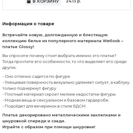
В КОРЗИНУ
24.13
р.
Информация о товаре
Встречайте новую, долгожданную и блестящую
коллекцию белья из популярного материала Wetlook –
платье Glossy!
Вы спросите почему стоит выбрать именно это платье?
Тогда прочтите его особенности, то что выделяет его среди
других:
- Оно отлично садится по фигуре.
- Глянцевая поверхность визуально удлиняет силуэт, а каблуку
только подчеркнут фигуру
- Плотный материал скроет мелкие недостатки фигуры.
- Модная вещь в сексуальном и базовом гардеробе.
- Подойдет для вечеринок в стиле БДСМ
Платье декорировано металлическими заклепками и
шнуровкой спереди и сзади.
Играйте с образом при помощи шнуровки!