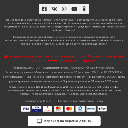
Номер телефона работников местных исполнительных и распорядительных органов по месту
государственной регистрации ИП Лосинская О.Н., уполномоченных рассматривать обращения
покупателей: +375 17 215-26-26, кабинет 404 (отдел торговли и услуг администрации Первомайского
района г. Минска)
Направить электронное обращение можно посредством государственной единой
(интегрированной) республиканской информационной системы учета и обработки обращений
граждан и юридических лиц, перейдя на сайт https://обращения.бел
На сайте присутствуют материалы для взрослых. Пожалуйста,
если Вам
менее 18 лет, то покиньте данный сайт.
Индивидуальный предприниматель Лосинская Ольга Николаевна.
Зарегестрирована Минским горисполкомом 12 февраля 2021г. УНП 193508087.
Регистрационный номер в Торговом реестре Республики Беларусь 504091. Дата
регистрации интернет-магазина в Торговом реестре 03 марта 2021 года.
Юридический адрес: 220141, ул. Руссиянова, д.18, кв.4, e-mail: o.smolskaya@tut.by телефон
+375296452549. Указанные контакты являются в том числе контактами для связи по вопросам
обращения покупателей о нарушении их прав. Время работы с 11 до 21.
cosmosex.by © 2021 - . Все права на сайте защищены.
переход на версию для ПК