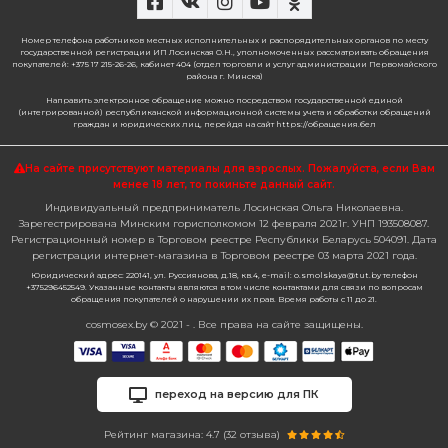
Номер телефона работников местных исполнительных и распорядительных органов по месту
государственной регистрации ИП Лосинская О.Н., уполномоченных рассматривать обращения
покупателей: +375 17 215-26-26, кабинет 404 (отдел торговли и услуг администрации Первомайского
района г. Минска)
Направить электронное обращение можно посредством государственной единой
(интегрированной) республиканской информационной системы учета и обработки обращений
граждан и юридических лиц, перейдя на сайт https://обращения.бел
На сайте присутствуют материалы для взрослых. Пожалуйста,
если Вам
менее 18 лет, то покиньте данный сайт.
Индивидуальный предприниматель Лосинская Ольга Николаевна.
Зарегестрирована Минским горисполкомом 12 февраля 2021г. УНП 193508087.
Регистрационный номер в Торговом реестре Республики Беларусь 504091. Дата
регистрации интернет-магазина в Торговом реестре 03 марта 2021 года.
Юридический адрес: 220141, ул. Руссиянова, д.18, кв.4, e-mail: o.smolskaya@tut.by телефон
+375296452549. Указанные контакты являются в том числе контактами для связи по вопросам
обращения покупателей о нарушении их прав. Время работы с 11 до 21.
cosmosex.by © 2021 - . Все права на сайте защищены.
переход на версию для ПК
Рейтинг магазина: 4.7 (
32
отзыва)