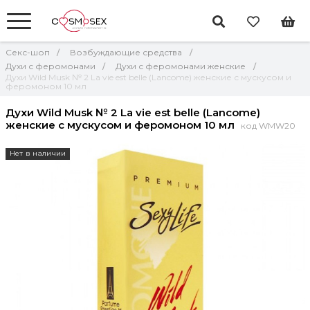
Секс-шоп
Возбуждающие средства
Духи с феромонами
Духи с феромонами женские
Духи Wild Musk № 2 La vie est belle (Lancome) женские с мускусом и
феромоном 10 мл
Духи Wild Musk № 2 La vie est belle (Lancome)
женские с мускусом и феромоном 10 мл
код WMW20
Нет в наличии