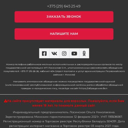
+375 (29) 645 25 49
ЗАКАЗАТЬ ЗВОНОК
НАПИШИТЕ НАМ
Номер телефона работников местных исполнительных и распорядительных органов по месту
государственной регистрации ИП Лосинская О.Н., уполномоченных рассматривать обращения
покупателей: +375 17 215-26-26, кабинет 404 (отдел торговли и услуг администрации Первомайского
района г. Минска)
Направить электронное обращение можно посредством государственной единой
(интегрированной) республиканской информационной системы учета и обработки обращений
граждан и юридических лиц, перейдя на сайт https://обращения.бел
На сайте присутствуют материалы для взрослых. Пожалуйста,
если Вам
менее 18 лет, то покиньте данный сайт.
Индивидуальный предприниматель Лосинская Ольга Николаевна.
Зарегестрирована Минским горисполкомом 12 февраля 2021г. УНП 193508087.
Регистрационный номер в Торговом реестре Республики Беларусь 504091. Дата
регистрации интернет-магазина в Торговом реестре 03 марта 2021 года.