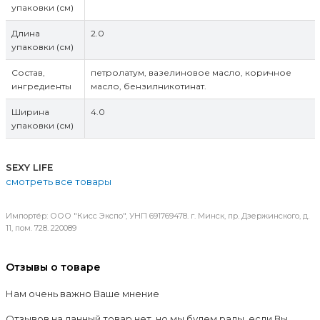
упаковки (см)
Длина
2.0
упаковки (см)
Состав,
петролатум, вазелиновое масло, коричное
ингредиенты
масло, бензилникотинат.
Ширина
4.0
упаковки (см)
SEXY LIFE
смотреть все товары
Импортёр: ООО "Кисс Экспо", УНП 691769478. г. Минск, пр. Дзержинского, д.
11, пом. 728. 220089
Отзывы о товаре
Нам очень важно Ваше мнение
Отзывов на данный товар нет, но мы будем рады, если Вы