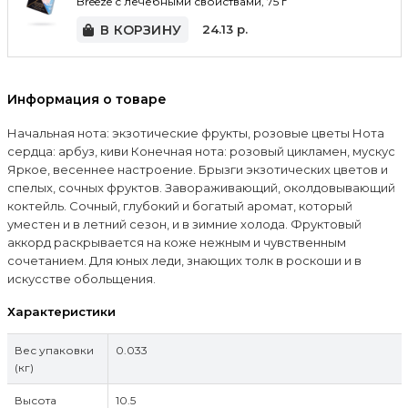
Breeze с лечебными свойствами, 75 г
В КОРЗИНУ
24.13
р.
Информация о товаре
Начальная нота: экзотические фрукты, розовые цветы Нота
сердца: арбуз, киви Конечная нота: розовый цикламен, мускус
Яркое, весеннее настроение. Брызги экзотических цветов и
спелых, сочных фруктов. Завораживающий, околдовывающий
коктейль. Сочный, глубокий и богатый аромат, который
уместен и в летний сезон, и в зимние холода. Фруктовый
аккорд раскрывается на коже нежным и чувственным
сочетанием. Для юных леди, знающих толк в роскоши и в
искусстве обольщения.
Характеристики
Вес упаковки
0.033
(кг)
Высота
10.5