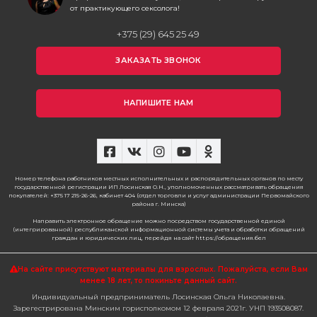
от практикующего сексолога!
+375 (29) 645 25 49
ЗАКАЗАТЬ ЗВОНОК
НАПИШИТЕ НАМ
Номер телефона работников местных исполнительных и распорядительных органов по месту
государственной регистрации ИП Лосинская О.Н., уполномоченных рассматривать обращения
покупателей: +375 17 215-26-26, кабинет 404 (отдел торговли и услуг администрации Первомайского
района г. Минска)
Направить электронное обращение можно посредством государственной единой
(интегрированной) республиканской информационной системы учета и обработки обращений
граждан и юридических лиц, перейдя на сайт https://обращения.бел
На сайте присутствуют материалы для взрослых. Пожалуйста,
если Вам
менее 18 лет, то покиньте данный сайт.
Индивидуальный предприниматель Лосинская Ольга Николаевна.
Зарегестрирована Минским горисполкомом 12 февраля 2021г. УНП 193508087.