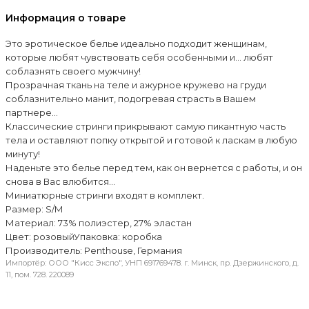
Информация о товаре
Это эротическое белье идеально подходит женщинам,
которые любят чувствовать себя особенными и… любят
соблазнять своего мужчину!
Прозрачная ткань на теле и ажурное кружево на груди
соблазнительно манит, подогревая страсть в Вашем
партнере...
Классические стринги прикрывают самую пикантную часть
тела и оставляют попку открытой и гото­вой к ласкам в любую
минуту!
Наденьте это белье перед тем, как он вернется с работы, и он
снова в Вас влюбится...
Миниатюрные стринги входят в комплект.
Размер: S/M
Материал: 73% полиэстер, 27% эластан
Цвет: розовыйУпаковка: коробка
Производитель: Penthouse, Германия
Импортёр: ООО "Кисс Экспо", УНП 691769478. г. Минск, пр. Дзержинского, д.
11, пом. 728. 220089