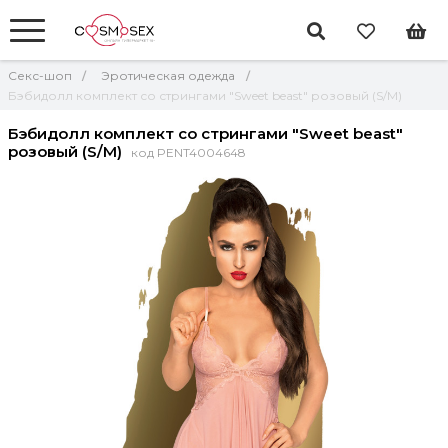
Секс-шоп
Эротическая одежда
Бэбидолл комплект со стрингами "Sweet beast" розовый (S/M)
Бэбидолл комплект со стрингами "Sweet beast"
розовый (S/M)
код PENT4004648