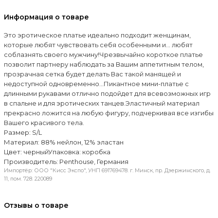
Информация о товаре
Это эротическое платье идеально подходит женщинам,
которые любят чувствовать себя особенными и… любят
соблазнять своего мужчину!Чрезвычайно короткое платье
позволит партнеру наблюдать за Вашим аппетитным телом,
прозрачная сетка будет делать Вас такой манящей и
недоступной одновременно...Пикантное мини-платье c
длинными рукавами отлично подойдет для всевозможных игр
в спальне и для эротических танцев.Эластичный материал
прекрасно ложится на любую фигуру, подчеркивая все изгибы
Вашего красивого тела.
Размер: S/L
Материал: 88% нейлон, 12% эластан
Цвет: черныйУпаковка: коробка
Производитель: Penthouse, Германия
Импортёр: ООО "Кисс Экспо", УНП 691769478. г. Минск, пр. Дзержинского, д.
11, пом. 728. 220089
Отзывы о товаре