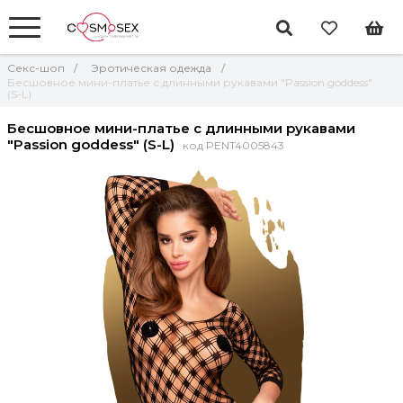
Секс-шоп
Эротическая одежда
Бесшовное мини-платье с длинными рукавами "Passion goddess"
(S-L)
Бесшовное мини-платье с длинными рукавами
"Passion goddess" (S-L)
код PENT4005843