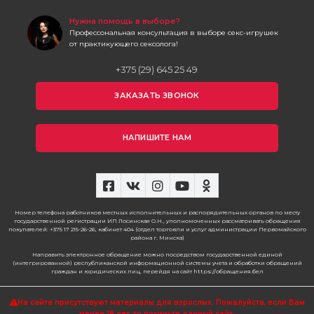
Нужна помощь в выборе?
Профессональная консультация в выборе секс-игрушек
от практикующего сексолога!
+375 (29) 645 25 49
ЗАКАЗАТЬ ЗВОНОК
НАПИШИТЕ НАМ
Номер телефона работников местных исполнительных и распорядительных органов по месту
государственной регистрации ИП Лосинская О.Н., уполномоченных рассматривать обращения
покупателей: +375 17 215-26-26, кабинет 404 (отдел торговли и услуг администрации Первомайского
района г. Минска)
Направить электронное обращение можно посредством государственной единой
(интегрированной) республиканской информационной системы учета и обработки обращений
граждан и юридических лиц, перейдя на сайт https://обращения.бел
На сайте присутствуют материалы для взрослых. Пожалуйста,
если Вам
менее 18 лет, то покиньте данный сайт.