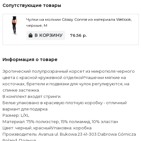
Сопутствующие товары
Чулки на молнии Glossy Connie из материала Wetlook,
черные, M
В КОРЗИНУ
76.56
р.
Информация о товаре
Эротический полупрозрачный корсет из микротюля черного
цвета с красной кружевной отделкой!Чашечки мягкие на
косточках, бретели и подвязки для чулок регулируются, на
спинке застежка.
В комплект входят стринги.
Белье упаковано в красивую плотную коробку - отличный
вариант для подарка.
Размер: L/XL
Материал: 75% полиэстер, 15% полиамид, 10% эластан
Цвет: черный, красныйУпаковка: коробка
Производитель: Avanua ul. Bukowa 23 41-303 Dabrowa Górnicza
Poland, Польша