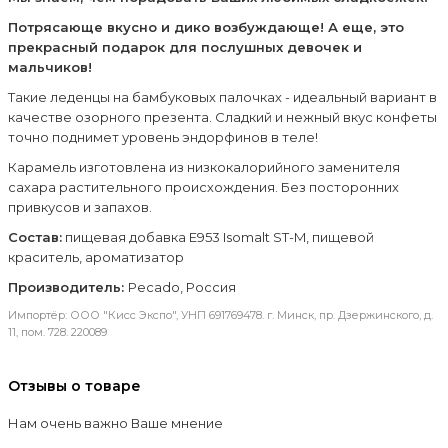
Потрясающе вкусно и дико возбуждающе! А еще, это
прекрасный подарок для послушных девочек и
мальчиков!
Такие леденцы на бамбуковых палочках - идеальный вариант в
качестве озорного презента. Сладкий и нежный вкус конфеты
точно поднимет уровень эндорфинов в теле!
Карамель изготовлена из низкокалорийного заменителя
сахара растительного происхождения. Без посторонних
привкусов и запахов.
Состав:
пищевая добавка Е953 Isomalt ST-M, пищевой
краситель, ароматизатор
Производитель:
Pecado, Россия
Импортёр: ООО "Кисс Экспо", УНП 691769478. г. Минск, пр. Дзержинского, д.
11, пом. 728. 220089
Отзывы о товаре
Нам очень важно Ваше мнение