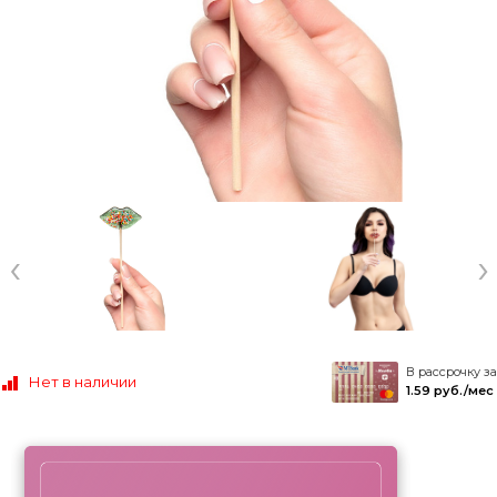
‹
›
В рассрочку за
Нет в наличии
1.59 руб./мес