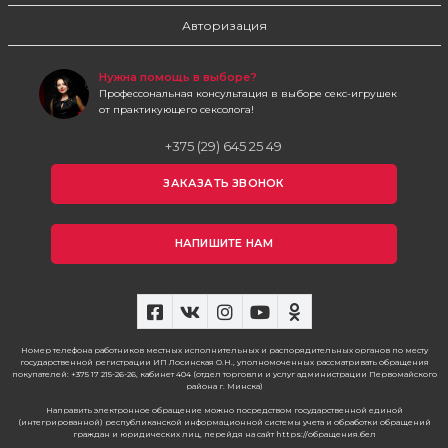
Авторизация
Нужна помощь в выборе?
Профессональная консультация в выборе секс-игрушек
от практикующего сексолога!
+375 (29) 645 25 49
ЗАКАЗАТЬ ЗВОНОК
НАПИШИТЕ НАМ
Номер телефона работников местных исполнительных и распорядительных органов по месту
государственной регистрации ИП Лосинская О.Н., уполномоченных рассматривать обращения
покупателей: +375 17 215-26-26, кабинет 404 (отдел торговли и услуг администрации Первомайского
района г. Минска)
Направить электронное обращение можно посредством государственной единой
(интегрированной) республиканской информационной системы учета и обработки обращений
граждан и юридических лиц, перейдя на сайт https://обращения.бел