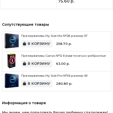
75.60
р.
Сопутствующие товары
Презервативы My.Size Mix №28 размер 57
В КОРЗИНУ
258.70
р.
Презервативы Ganzo №12 Extase точечно-ребристые
В КОРЗИНУ
63.00
р.
Презервативы My.Size Pro №36 размер 69
В КОРЗИНУ
280.80
р.
Информация о товаре
Мы знаем, чем порадовать Ваших любимых сладкоежек!