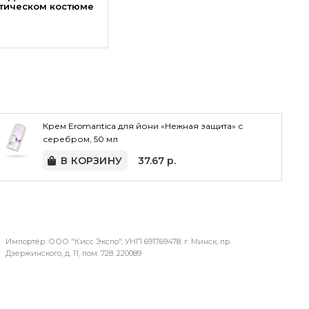
отическом костюме
Крем Eromantica для йони «Нежная защита» с
серебром, 50 мл
В КОРЗИНУ
37.67
р.
Импортёр: ООО "Кисс Экспо", УНП 691769478. г. Минск, пр.
Дзержинского, д. 11, пом. 728. 220089