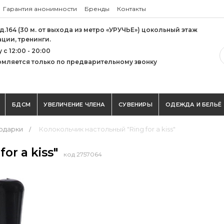
Гарантия анонимности
Бренды
Контакты
 д.164 (30 м. от выхода из метро «УРУЧЬЕ») цокольный этаж
ации, тренинги.
с 12:00 - 20:00
мляется только по предварительному звонку
БДСМ
УВЕЛИЧЕНИЕ ЧЛЕНА
СУВЕНИРЫ
ОДЕЖДА И БЕЛЬЁ
одарки
Колокольчик настольный "Ring for a kiss"
or a kiss"
код 2757064