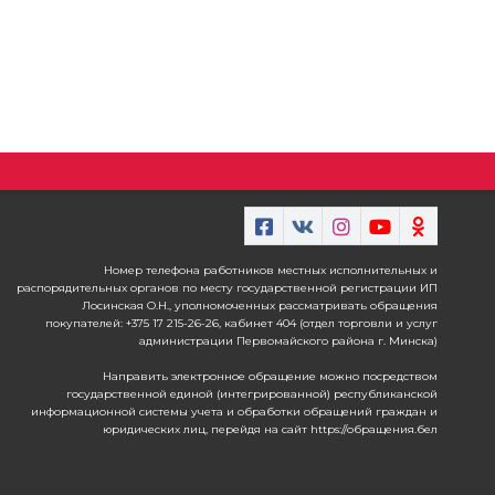
Номер телефона работников местных исполнительных и
распорядительных органов по месту государственной регистрации ИП
Лосинская О.Н., уполномоченных рассматривать обращения
покупателей: +375 17 215-26-26, кабинет 404 (отдел торговли и услуг
администрации Первомайского района г. Минска)
Направить электронное обращение можно посредством
государственной единой (интегрированной) республиканской
информационной системы учета и обработки обращений граждан и
юридических лиц, перейдя на сайт https://обращения.бел