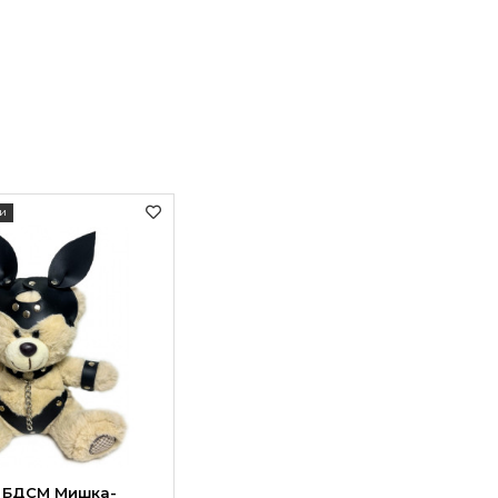
и
 БДСМ Мишка-