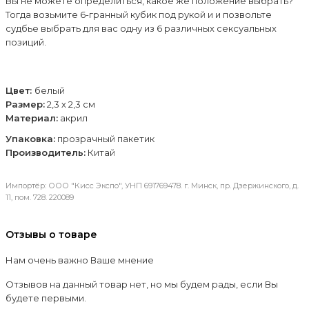
Вы не можете определиться, какое же положение выбрать?
Тогда возьмите 6-гранный кубик под рукой и и позвольте
судбье выбрать для вас одну из 6 различных сексуальных
позиций.
Цвет:
белый
Размер:
2,3 х 2,3 см
Материал:
акрил
Упаковка:
прозрачный пакетик
Производитель
:
Китай
Импортёр: ООО "Кисс Экспо", УНП 691769478. г. Минск, пр. Дзержинского, д.
11, пом. 728. 220089
Отзывы о товаре
Нам очень важно Ваше мнение
Отзывов на данный товар нет, но мы будем рады, если Вы
будете первыми.