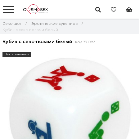
Секс-шоп
Эротические сувениры
Кубик с секс-позами белый
Кубик с секс-позами белый
код 771983
Нет в наличии