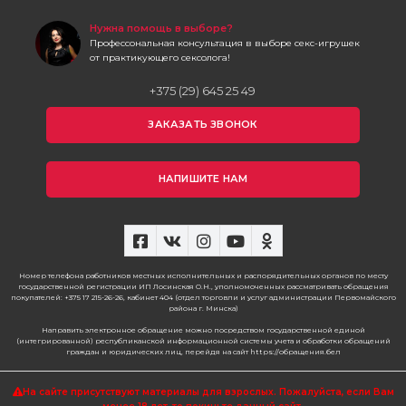
Нужна помощь в выборе?
Профессональная консультация в выборе секс-игрушек
от практикующего сексолога!
+375 (29) 645 25 49
ЗАКАЗАТЬ ЗВОНОК
НАПИШИТЕ НАМ
Номер телефона работников местных исполнительных и распорядительных органов по месту
государственной регистрации ИП Лосинская О.Н., уполномоченных рассматривать обращения
покупателей: +375 17 215-26-26, кабинет 404 (отдел торговли и услуг администрации Первомайского
района г. Минска)
Направить электронное обращение можно посредством государственной единой
(интегрированной) республиканской информационной системы учета и обработки обращений
граждан и юридических лиц, перейдя на сайт https://обращения.бел
На сайте присутствуют материалы для взрослых. Пожалуйста,
если Вам