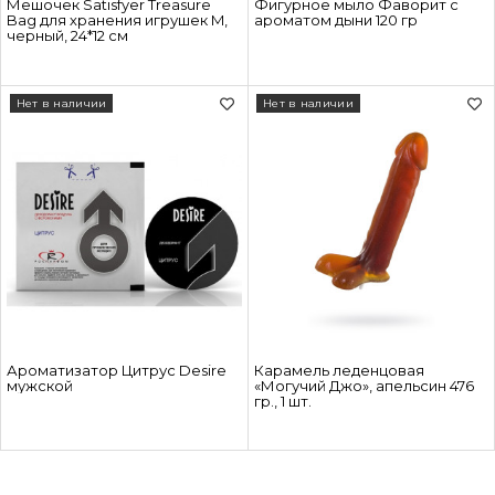
Мешочек Satisfyer Treasure
Фигурное мыло Фаворит с
Bag для хранения игрушек M,
ароматом дыни 120 гр
черный, 24*12 см
Нет в наличии
Нет в наличии
Ароматизатор Цитрус Desire
Карамель леденцовая
мужской
«Могучий Джо», апельсин 476
гр., 1 шт.