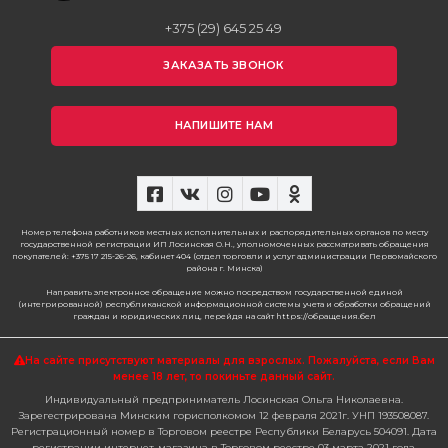
+375 (29) 645 25 49
ЗАКАЗАТЬ ЗВОНОК
НАПИШИТЕ НАМ
Номер телефона работников местных исполнительных и распорядительных органов по месту
государственной регистрации ИП Лосинская О.Н., уполномоченных рассматривать обращения
покупателей: +375 17 215-26-26, кабинет 404 (отдел торговли и услуг администрации Первомайского
района г. Минска)
Направить электронное обращение можно посредством государственной единой
(интегрированной) республиканской информационной системы учета и обработки обращений
граждан и юридических лиц, перейдя на сайт https://обращения.бел
На сайте присутствуют материалы для взрослых. Пожалуйста,
если Вам
менее 18 лет, то покиньте данный сайт.
Индивидуальный предприниматель Лосинская Ольга Николаевна.
Зарегестрирована Минским горисполкомом 12 февраля 2021г. УНП 193508087.
Регистрационный номер в Торговом реестре Республики Беларусь 504091. Дата
регистрации интернет-магазина в Торговом реестре 03 марта 2021 года.