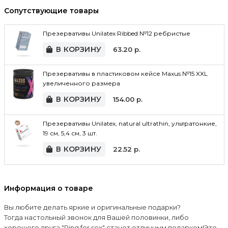
Сопутствующие товары
Презервативы Unilatex Ribbed №12 ребристые
В КОРЗИНУ
63.20
р.
Презервативы в пластиковом кейсе Maxus №15 XXL
увеличенного размера
В КОРЗИНУ
154.00
р.
Презервативы Unilatex, natural ultrathin, ультратонкие,
19 см, 5,4 см, 3 шт.
В КОРЗИНУ
22.52
р.
Информация о товаре
Вы любите делать яркие и оригинальные подарки?
Тогда настольный звонок для Вашей половинки, либо
хорошего друга "Ring for sex" станет отличным подарком!Это