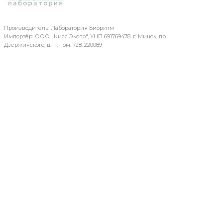
Производитель: Лаборатория Биоритм
Импортёр: ООО "Кисс Экспо", УНП 691769478. г. Минск, пр.
Дзержинского, д. 11, пом. 728. 220089