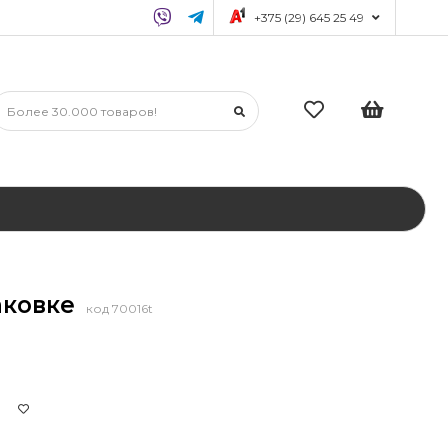
+375 (29) 645 25 49
паковке
код 70016t