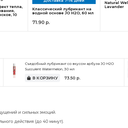
Доставка 7-14 дней
Natural We
фект тепла,
Lavander
Классический лубрикант на
ывания,
водной основе JO H2O, 60 мл
ское, 10
71.90
р.
Съедобный лубрикант со вкусом арбуза JO H2O
Succulent Watermelon, 30 мл
В КОРЗИНУ
73.50
р.
ущений и сильных эмоций.
ного действия (до 40 минут).