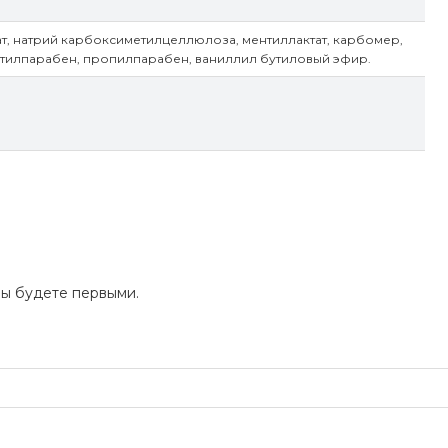
т, натрий карбоксиметилцеллюлоза, ментиллактат, карбомер,
етилпарабен, пропилпарабен, ваниллил бутиловый эфир.
Вы будете первыми.