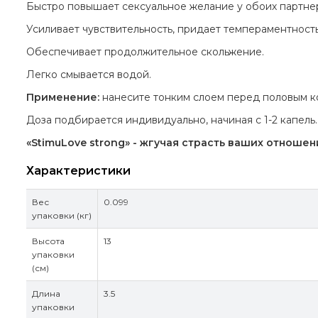
Быстро повышает сексуальное желание у обоих партне
Усиливает чувствительность, придает темпераментность
Обеспечивает продолжительное скольжение.
Легко смывается водой.
Применение:
нанесите тонким слоем перед половым к
Доза подбирается индивидуально, начиная с 1-2 капель.
«StimuLove strong» - жгучая страсть ваших отношен
Характеристики
Вес
0.099
упаковки (кг)
Высота
13
упаковки
(см)
Длина
3.5
упаковки