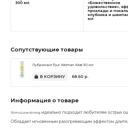
300 мл
«Божественное
удовольствие», эф
прохлады и покал
клубника и шампан
мл
Сопутствующие товары
Лубрикант Pjur Woman Aloe 30 мл
В КОРЗИНУ
68.60
р.
Информация о товаре
идеально подходит любителям острых ощ
StimuLove strong
Обладает мгновенным разогревающим эффектом длитель