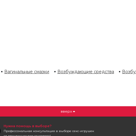
Вагинальные смазки
Возбуждающие средства
Возбу
вверх
Нужна помощь в выборе?
Профессональная консультация в выборе секс-игрушек
от практикующего сексолога!