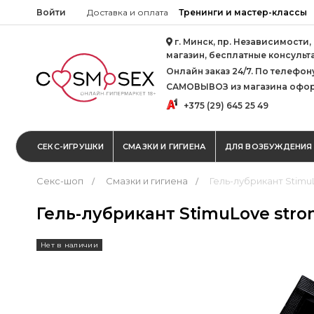
Войти
Доставка и оплата
Тренинги и мастер-классы
г. Минск, пр. Независимости,
магазин, бесплатные консульт
Онлайн заказ 24/7. По телефону 
САМОВЫВОЗ из магазина офор
+375 (29) 645 25 49
СЕКС-ИГРУШКИ
СМАЗКИ И ГИГИЕНА
ДЛЯ ВОЗБУЖДЕНИЯ
Секс-шоп
Смазки и гигиена
Гель-лубрикант StimuL
Гель-лубрикант StimuLove stro
Нет в наличии