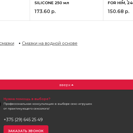
SILICONE 250 мл
FOR HIM, 2
173.60
р.
150.68
р.
смазки
Смазки на водной основе
вверх
Нужна помощь в выборе?
Профессональная консультация в выборе секс-игрушек
от практикующего сексолога!
+375 (29) 645 25 49
ЗАКАЗАТЬ ЗВОНОК