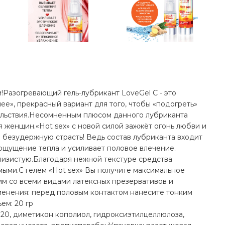
и!Разогревающий гель-лубрикант LoveGel C - это
ее», прекрасный вариант для того, чтобы «подогреть»
ольствия.Несомненным плюсом данного лубриканта
ля женщин.«Hot sex» с новой силой зажжёт огонь любви и
 безудержную страсть! Ведь состав лубриканта входит
 ощущение тепла и усиливает половое влечение.
слизистую.Благодаря нежной текстуре средства
мыми.С гелем «Hot sex» Вы получите максимальное
им со всеми видами латексных презервативов и
менения: перед половым контактом нанесите тонким
ем: 20 гр
т 20, диметикон кополиол, гидроксиэтилцеллюлоза,