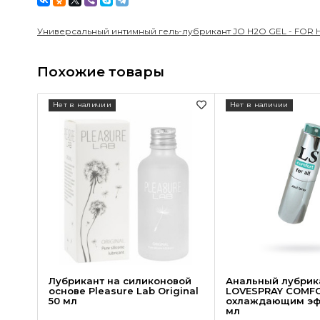
Универсальный интимный гель-лубрикант JO H2O GEL - FOR H
Похожие товары
Нет в наличии
Нет в наличии
Лубрикант на силиконовой
Анальный лубрик
основе Pleasure Lab Original
LOVESPRAY COMFO
50 мл
охлаждающим эф
мл