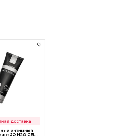
тная доставка
ьный интимный
кант JO H2O GEL -