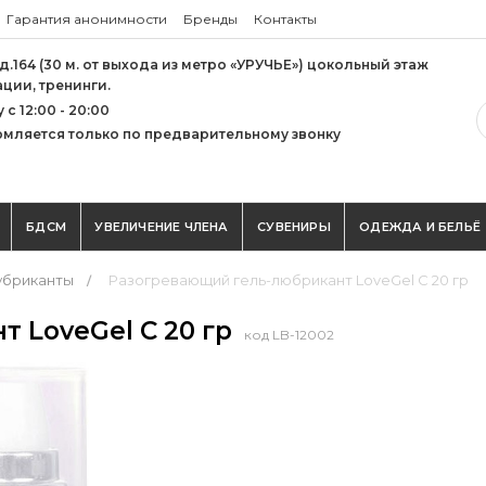
Гарантия анонимности
Бренды
Контакты
 д.164 (30 м. от выхода из метро «УРУЧЬЕ») цокольный этаж
ации, тренинги.
с 12:00 - 20:00
мляется только по предварительному звонку
БДСМ
УВЕЛИЧЕНИЕ ЧЛЕНА
СУВЕНИРЫ
ОДЕЖДА И БЕЛЬЁ
убриканты
Разогревающий гель-любрикант LoveGel C 20 гр
 LoveGel C 20 гр
код LB-12002