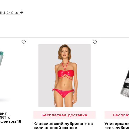
IM, 240 мл
ант
Бесплатная доставка
Беспла
RT с
фектом 18
Классический лубрикант на
Универсал
силиконовой основе
гель-лубри