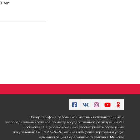
40 мл
Номер телефона работников местных исполнительных и
распорядительных органов по месту государственной регистрации ИП
Лосинская О.Н., уполномоченных рассматривать обращения
покупателей: +375 17 215-26-26, кабинет 404 (отдел торговли и услуг
администрации Первомайского района г. Минска)