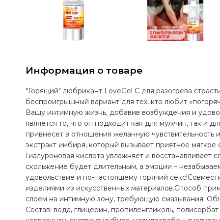
Информация о товаре
"Горящий" любрикант LoveGel C для разогрева страст
беспроигрышный вариант для тех, кто любит «погоряч
Вашу интимную жизнь, добавив возбуждения и удов
является то, что он подходит как для мужчин, так и д
привнесет в отношения желанную чувствительность и
экстракт имбиря, который вызывает приятное мягкое
Гиалуроновая кислота увлажняет и восстанавливает 
скольжение будет длительным, а эмоции – незабывае
удовольствие и по-настоящему горячий секс!Совмест
изделиями из искусственных материалов.Способ при
слоем на интимную зону, требующую смазывания. Объ
Состав: вода, глицерин, пропиленгликоль, полисорба