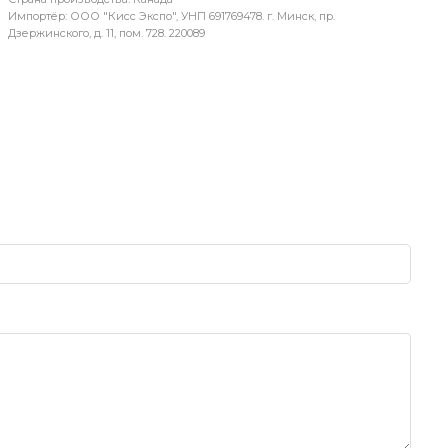
Импортёр: ООО "Кисс Экспо", УНП 691769478. г. Минск, пр.
Дзержинского, д. 11, пом. 728. 220089