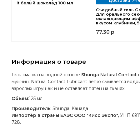
Доставка 7-1
it белый шоколад 100 мл
Съедобный гель Ge
для орального секс
охлаждающим эфф
вкусом клубники, 5
77.30
р.
Информация о товаре
Гель-смазка на водной основе
Shunga Natural Contact
н
мужчин. Natural Contact Lubricant легко смывается вод
взрослых игрушек и не оставляет пятен на тканях.
Объем
:125 мл
Производитель
: Shunga, Канада
Импортёр в страны ЕАЭС ООО "Кисс Экспо",
УНП 69176
728.