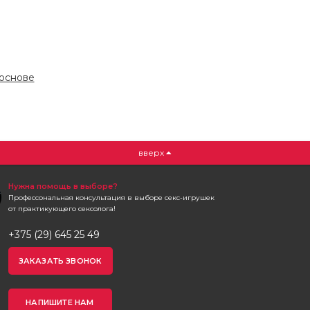
 основе
вверх
Нужна помощь в выборе?
Профессональная консультация в выборе секс-игрушек
от практикующего сексолога!
+375 (29) 645 25 49
ЗАКАЗАТЬ ЗВОНОК
НАПИШИТЕ НАМ