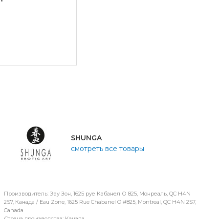
SHUNGA
смотреть все товары
Производитель: Эау Зон, 1625 руе Кабанел О 825, Монреаль, QC H4N
2S7, Канада / Eau Zone, 1625 Rue Chabanel O #825, Montreal, QC H4N 2S7,
Canada
Страна производства: Канада