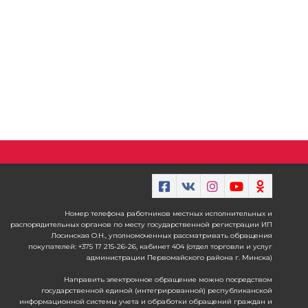
Номер телефона работников местных исполнительных и
распорядительных органов по месту государственной регистрации ИП
Лосинская О.Н., уполномоченных рассматривать обращения
покупателей: +375 17 215-26-26, кабинет 404 (отдел торговли и услуг
администрации Первомайского района г. Минска)
Направить электронное обращение можно посредством
государственной единой (интегрированной) республиканской
информационной системы учета и обработки обращений граждан и