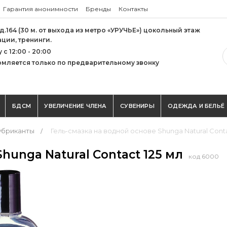
Гарантия анонимности
Бренды
Контакты
 д.164 (30 м. от выхода из метро «УРУЧЬЕ») цокольный этаж
ации, тренинги.
с 12:00 - 20:00
мляется только по предварительному звонку
БДСМ
УВЕЛИЧЕНИЕ ЧЛЕНА
СУВЕНИРЫ
ОДЕЖДА И БЕЛЬЁ
убриканты
Гель-смазка на водной основе Shunga Natural Conta
hunga Natural Contact 125 мл
код 6000