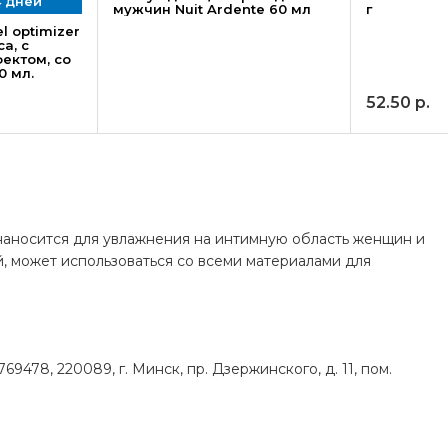
4 дней
мужчин Nuit Ardente 60 мл
г
l optimizer
а, с
ектом, со
0 мл.
52.50
р.
аносится для увлажнения на интимную область женщин и
ой, может использоваться со всеми материалами для
9478, 220089, г. Минск, пр. Дзержинского, д. 11, пом.