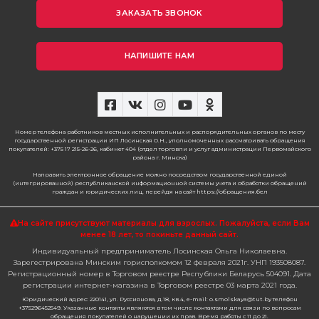
ЗАКАЗАТЬ ЗВОНОК
НАПИШИТЕ НАМ
Номер телефона работников местных исполнительных и распорядительных органов по месту
государственной регистрации ИП Лосинская О.Н., уполномоченных рассматривать обращения
покупателей: +375 17 215-26-26, кабинет 404 (отдел торговли и услуг администрации Первомайского
района г. Минска)
Направить электронное обращение можно посредством государственной единой
(интегрированной) республиканской информационной системы учета и обработки обращений
граждан и юридических лиц, перейдя на сайт https://обращения.бел
На сайте присутствуют материалы для взрослых. Пожалуйста,
если Вам
менее 18 лет, то покиньте данный сайт.
Индивидуальный предприниматель Лосинская Ольга Николаевна.
Зарегестрирована Минским горисполкомом 12 февраля 2021г. УНП 193508087.
Регистрационный номер в Торговом реестре Республики Беларусь 504091. Дата
регистрации интернет-магазина в Торговом реестре 03 марта 2021 года.
Юридический адрес: 220141, ул. Руссиянова, д.18, кв.4, e-mail: o.smolskaya@tut.by телефон
+375296452549. Указанные контакты являются в том числе контактами для связи по вопросам
обращения покупателей о нарушении их прав. Время работы с 11 до 21.