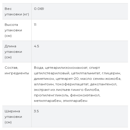
Вес
0.069
упаковки (кг)
Высота
11
упаковки
(см)
Длина
4.5
упаковки
(см)
Состав,
Вода, цетеарилизононаноат, спирт
ингредиенты
цетилстеариловый, цетилпальмитат, глицерин,
диметикон, цетеарет-20, масло семян жожоба,
аллантоин, токоферилацетат, декспантенол,
экстракт из листьев гинкго билоба,
пропиленгликоль, феноксиэтанол,
метилпарабен, этилпарабен
Ширина
3.5
упаковки
(см)