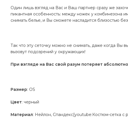
Один лишь взгляд на Вас и Ваш партнер сразу же захоче
пикантная особенность: между ножек у комбинезона им
снимать белье, и Вы сможете насладится близостью без 
Так что эту сеточку можно не снимать, даже когда Вы в
вызовут подозрений у окружающих!
При взгляде на Вас свой разум потеряет абсолютн
Размер
: OS
Цвет
: черный
Материал
: Нейлон, Спандекс[youtube:Костюм-сетка с