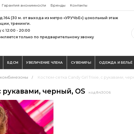
Гарантия анонимности
Бренды
Контакты
 д.164 (30 м. от выхода из метро «УРУЧЬЕ») цокольный этаж
ации, тренинги.
с 12:00 - 20:00
мляется только по предварительному звонку
БДСМ
УВЕЛИЧЕНИЕ ЧЛЕНА
СУВЕНИРЫ
ОДЕЖДА И БЕЛЬЁ
-комбинезоны
Костюм-сетка Candy Girl Trixie, с рукавами, че
 с рукавами, черный, OS
код 843006