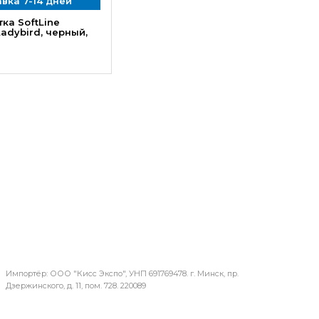
вка 7-14 дней
ка SoftLine
Ladybird, черный,
Импортёр: ООО "Кисс Экспо", УНП 691769478. г. Минск, пр.
Дзержинского, д. 11, пом. 728. 220089