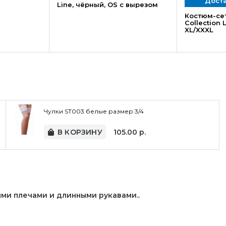
Доста
Line, чёрный, OS с вырезом
Костюм-сет
Collection 
XL/XXXL
Чулки ST003 белые размер 3/4
В КОРЗИНУ
105.00
р.
ыми плечами и длинными рукавами..