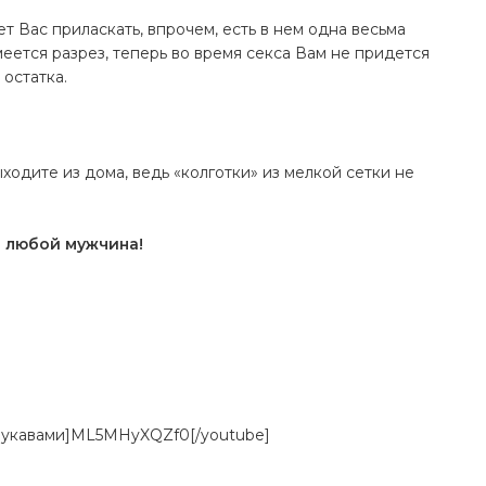
т Вас приласкать, впрочем, есть в нем одна весьма
еется разрез, теперь во время секса Вам не придется
остатка.
ыходите из дома, ведь «колготки» из мелкой сетки не
о любой мужчина!
 рукавами]ML5MHyXQZf0[/youtube]