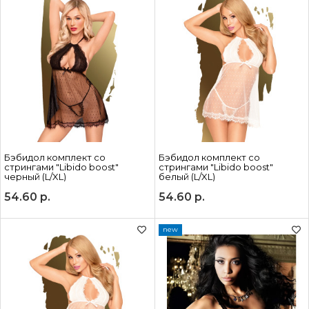
Бэбидол комплект со
Бэбидол комплект со
стрингами "Libido boost"
стрингами "Libido boost"
черный (L/XL)
белый (L/XL)
54.60
р.
54.60
р.
new