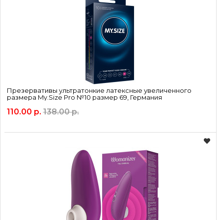
Это общий список, призванный показать, насколько
разнообразным является этот сегмент рынка. Чтобы
выбрать что-то идеально подходящее именно Вам, нужно
изучать варианты.
Широкий выбор комплектов эротического белья Вам
может предложить COSMOSEX. У нас цены более чем
Презервативы ультратонкие латексные увеличенного
размера My.Size Pro №10 размер 69, Германия
доступны, и это при сохранении высокого качества,
обеспеченного самыми лучшими производителями.
110.00 р.
138.00 р.