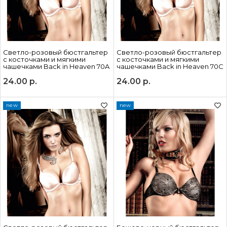
Cветло-розовый бюстгальтер
Cветло-розовый бюстгальтер
с косточками и мягкими
с косточками и мягкими
чашечками Back in Heaven 70A
чашечками Back in Heaven 70C
24.00
р.
24.00
р.
new
new