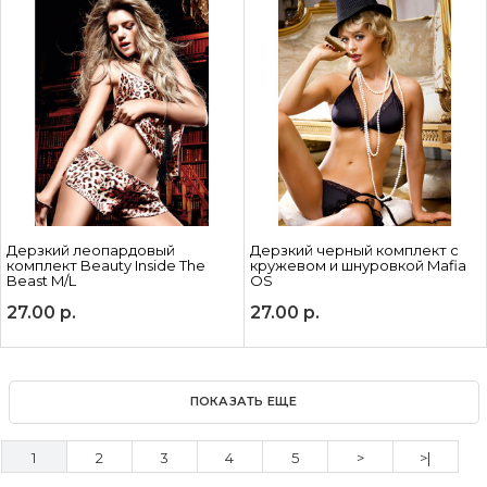
Дерзкий леопардовый
Дерзкий черный комплект с
комплект Beauty Inside The
кружевом и шнуровкой Mafia
Beast M/L
OS
27.00
р.
27.00
р.
ПОКАЗАТЬ ЕЩЕ
1
2
3
4
5
>
>|