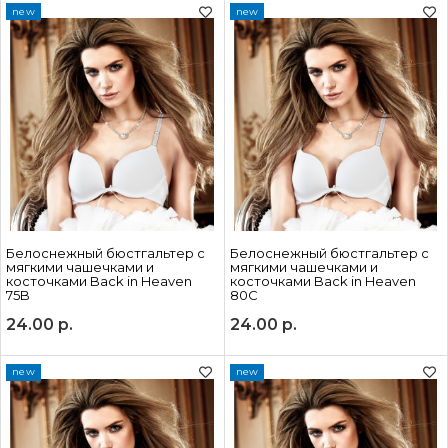
new
new
Белоснежный бюстгальтер с
Белоснежный бюстгальтер с
мягкими чашечками и
мягкими чашечками и
косточками Back in Heaven
косточками Back in Heaven
75B
80C
24.00
р.
24.00
р.
new
new