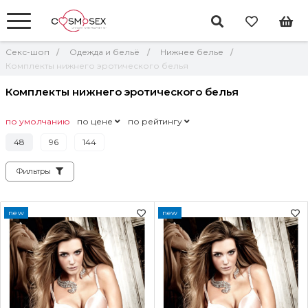
Секс-шоп
Одежда и бельё
Нижнее белье
Комплекты нижнего эротического белья
Комплекты нижнего эротического белья
по умолчанию
по цене
по рейтингу
48
96
144
Фильтры
new
new