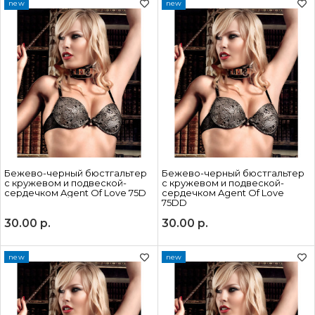
new
new
Бежево-черный бюстгальтер
Бежево-черный бюстгальтер
с кружевом и подвеской-
с кружевом и подвеской-
сердечком Agent Of Love 75D
сердечком Agent Of Love
75DD
30.00
р.
30.00
р.
new
new