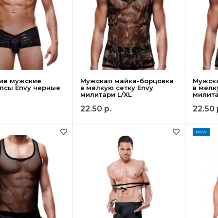
ие мужские
Мужская майка-борцовка
Мужск
псы Envy черные
в мелкую сетку Envy
в мелк
милитари L/XL
милита
22.50
р.
22.50
new