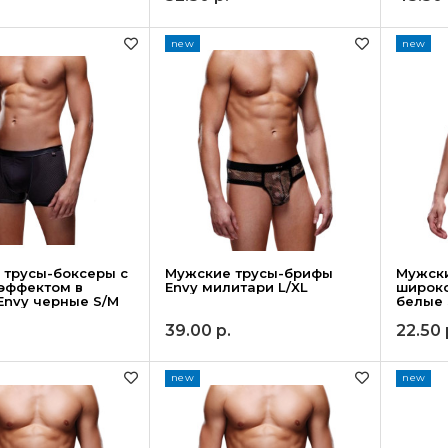
new
new
 трусы-боксеры с
Мужские трусы-брифы
Мужск
эффектом в
Envy милитари L/XL
широко
Envy черные S/M
белые 
.
39.00
р.
22.50
new
new