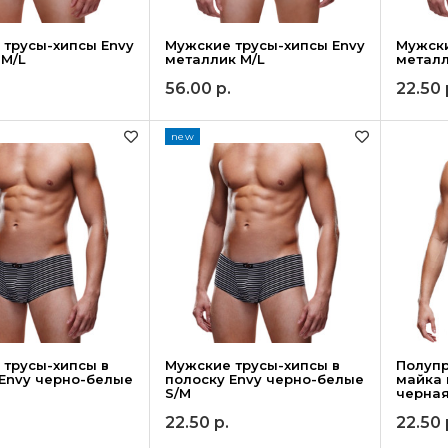
 трусы-хипсы Envy
Мужские трусы-хипсы Envy
Мужски
 M/L
металлик M/L
металл
56.00
р.
22.50
new
 трусы-хипсы в
Мужские трусы-хипсы в
Полуп
 Envy черно-белые
полоску Envy черно-белые
майка 
S/M
черная
22.50
р.
22.50