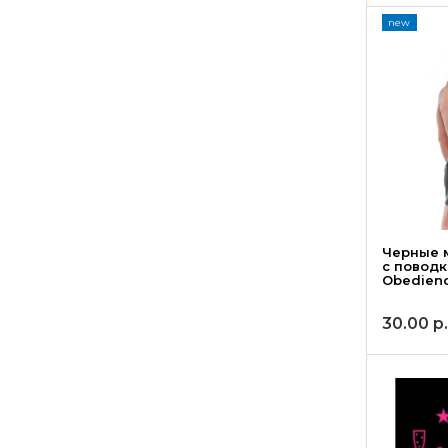
new
Черные 
с поводк
Obedienc
30.00
р.