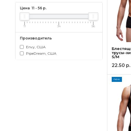
Цена
11
-
56
р.
11
34
56
Производитель
Envy, США
Блестящ
трусы-хи
PipeDream, США
S/M
22.50
р.
new