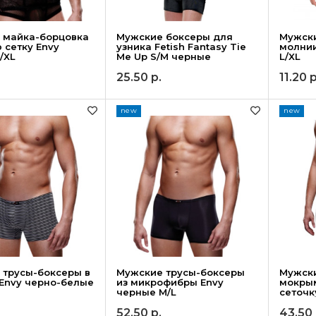
 майка-борцовка
Мужские боксеры для
Мужск
 сетку Envy
узника Fetish Fantasy Tie
молнии
/XL
Me Up S/M черные
L/XL
25.50
р.
11.20
р
new
new
 трусы-боксеры в
Мужские трусы-боксеры
Мужски
 Envy черно-белые
из микрофибры Envy
мокры
черные M/L
сеточк
52.50
р.
43.50