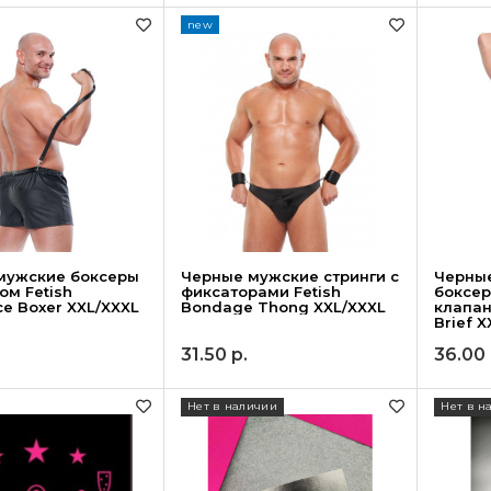
new
мужские боксеры
Черные мужские стринги с
Черные
ом Fetish
фиксаторами Fetish
боксе
e Boxer XXL/XXXL
Bondage Thong XXL/XXXL
клапан
Brief 
31.50
р.
36.00
Нет в наличии
Нет в н