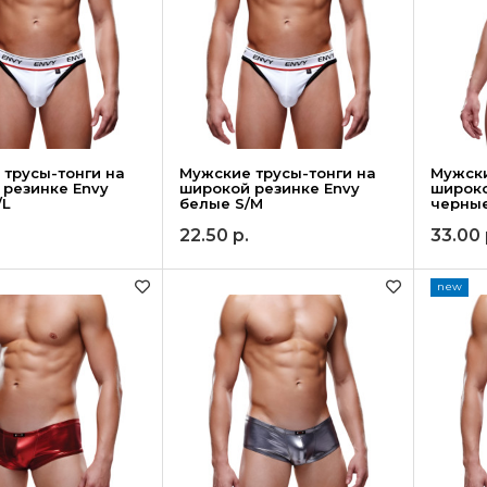
трусы-тонги на
Мужские трусы-тонги на
Мужски
 резинке Envy
широкой резинке Envy
широко
/L
белые S/M
черные
22.50
р.
33.00
new