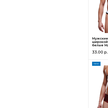
Мужские 
широкой
белые M
33.00
р.
new