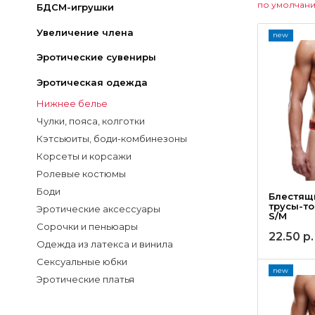
по умолчан
БДСМ-игрушки
Увеличение члена
new
Эротические сувениры
Эротическая одежда
Нижнее белье
Чулки, пояса, колготки
Кэтсьюиты, боди-комбинезоны
Корсеты и корсажи
Ролевые костюмы
Боди
Блестящ
трусы-то
Эротические аксессуары
S/M
Сорочки и пеньюары
22.50
р.
Одежда из латекса и винила
Сексуальные юбки
new
Эротические платья