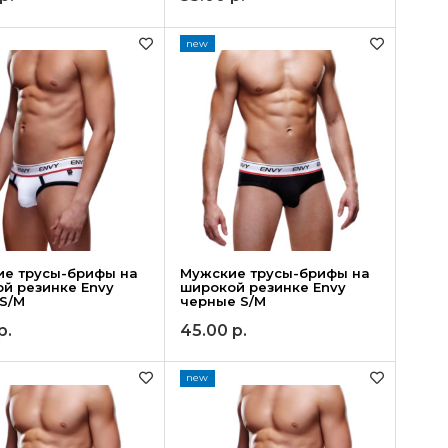
new
ие трусы-брифы на
Мужские трусы-брифы на
й резинке Envy
широкой резинке Envy
S/M
черные S/M
р.
45.00
р.
new