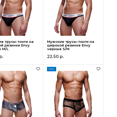
е трусы-тонги на
Мужские трусы-тонги на
й резинке Envy
широкой резинке Envy
 M/L
черные S/M
р.
22.50
р.
new