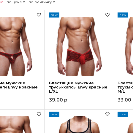
ию
по цене
по рейтингу
new
new
ие мужские
Блестящие мужские
Блест
нги Envy красные
трусы-хипсы Envy красные
трусы-
L/XL
M/L
39.00
р.
33.00
new
new