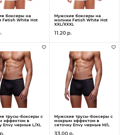
ие боксеры на
Мужские боксеры на
 Fetish White Hot
молнии Fetish White Hot
XXL/XXXL
.
11.20
р.
е трусы-боксеры с
Мужские трусы-боксеры с
м эффектом в
мокрым эффектом в
у Envy черные L/XL
сеточку Envy черные M/L
р.
33.00
р.