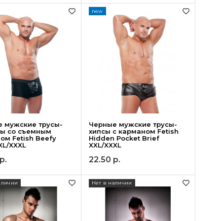
new
 мужские трусы-
Черные мужские трусы-
ры со съемным
хипсы с карманом Fetish
ом Fetish Beefy
Hidden Pocket Brief
XXL/XXXL
XXL/XXXL
р.
22.50
р.
аличии
Нет в наличии