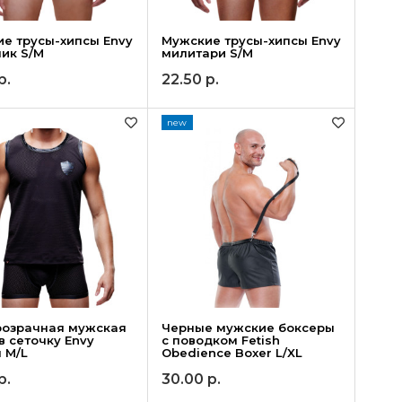
е трусы-хипсы Envy
Мужские трусы-хипсы Envy
ик S/M
милитари S/M
р.
22.50
р.
new
розрачная мужская
Черные мужские боксеры
в сеточку Envy
с поводком Fetish
 M/L
Obedience Boxer L/XL
р.
30.00
р.