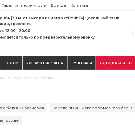
Гарантия анонимности
Бренды
Контакты
 д.164 (30 м. от выхода из метро «УРУЧЬЕ») цокольный этаж
ации, тренинги.
с 12:00 - 20:00
мляется только по предварительному звонку
БДСМ
УВЕЛИЧЕНИЕ ЧЛЕНА
СУВЕНИРЫ
ОДЕЖДА И БЕЛЬЁ
жское эротическое белье
лье больших размеров
Комплекты нижнего эротического белья
е трусики