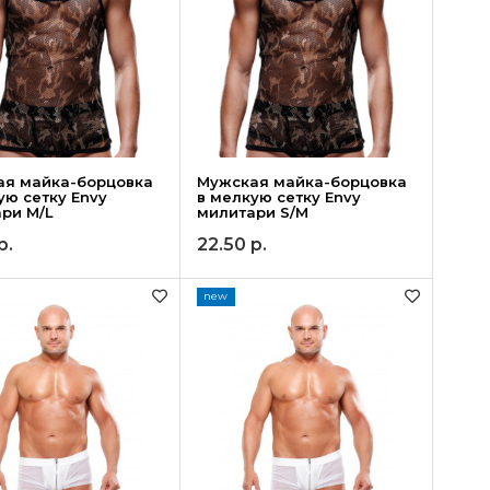
ая майка-борцовка
Мужская майка-борцовка
ую сетку Envy
в мелкую сетку Envy
ри M/L
милитари S/M
р.
22.50
р.
new