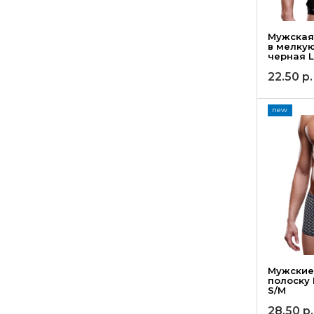
Мужская
в мелкую
черная L
22.50
р.
new
Мужские
полоску
S/M
28.50
р.