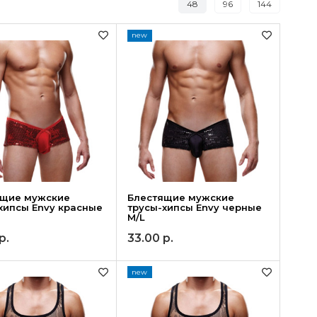
48
96
144
new
ящие мужские
Блестящие мужские
хипсы Envy красные
трусы-хипсы Envy черные
M/L
р.
33.00
р.
new