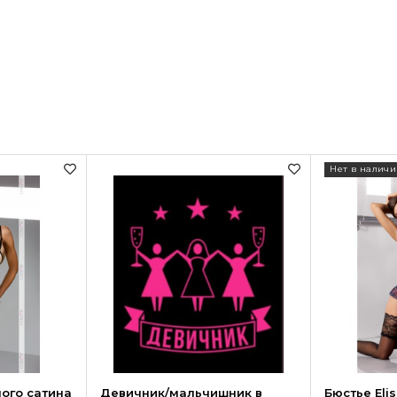
Нет в наличи
ного сатина
Девичник/мальчишник в
Бюстье Elis