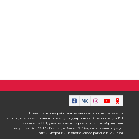
Номер телефона работников местных исполнительных и
распорядительных органов по месту государственной регистрации ИП
Лосинская О.Н., уполномоченных рассматривать обращения
покупателей: +375 17 215-26-26, кабинет 404 (отдел торговли и услуг
администрации Первомайского района г. Минска)