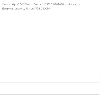
Импортёр: ООО "Кисс Экспо", УНП 691769478. г. Минск, пр.
Дзержинского, д. 11, пом. 728. 220089