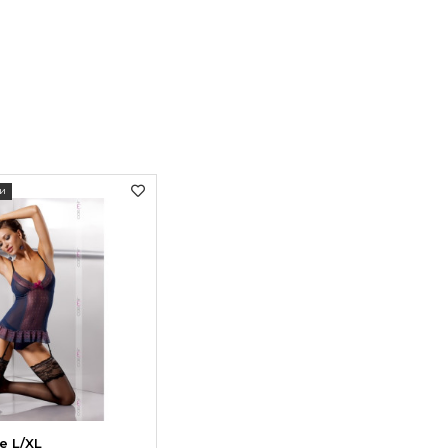
и
e L/XL