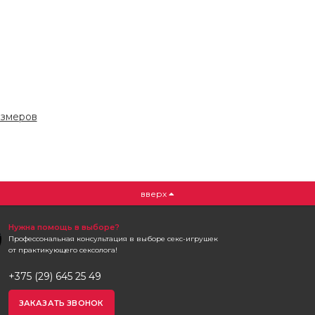
азмеров
вверх
Нужна помощь в выборе?
Профессональная консультация в выборе секс-игрушек
от практикующего сексолога!
+375 (29) 645 25 49
ЗАКАЗАТЬ ЗВОНОК