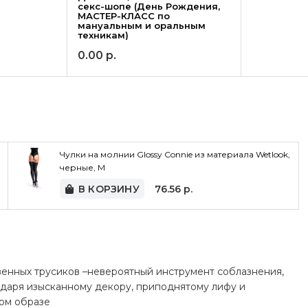
секс-шопе (День Рождения,
МАСТЕР-КЛАСС по
мануальным и оральным
техникам)
0.00
р.
Чулки на молнии Glossy Connie из материала Wetlook,
черные, M
В КОРЗИНУ
76.56
р.
венных трусиков –невероятный инструмент соблазнения,
даря изысканному декору, приподнятому лифу и
ном образе