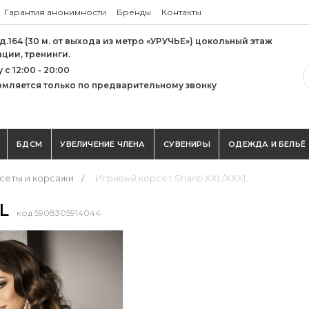
Гарантия анонимности
Бренды
Контакты
 д.164 (30 м. от выхода из метро «УРУЧЬЕ») цокольный этаж
ации, тренинги.
с 12:00 - 20:00
мляется только по предварительному звонку
БДСМ
УВЕЛИЧЕНИЕ ЧЛЕНА
СУВЕНИРЫ
ОДЕЖДА И БЕЛЬЁ
сеты и корсажи
Игривый корсет Shanti XXL/XXXL
XL
код 5908305914044