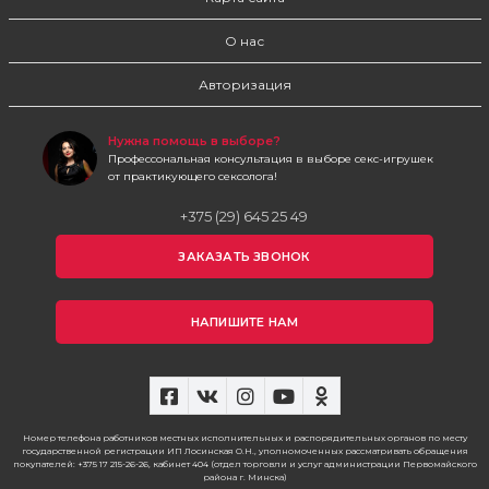
О нас
Авторизация
Нужна помощь в выборе?
Профессональная консультация в выборе секс-игрушек
от практикующего сексолога!
+375 (29) 645 25 49
ЗАКАЗАТЬ ЗВОНОК
НАПИШИТЕ НАМ
Номер телефона работников местных исполнительных и распорядительных органов по месту
государственной регистрации ИП Лосинская О.Н., уполномоченных рассматривать обращения
покупателей: +375 17 215-26-26, кабинет 404 (отдел торговли и услуг администрации Первомайского
района г. Минска)