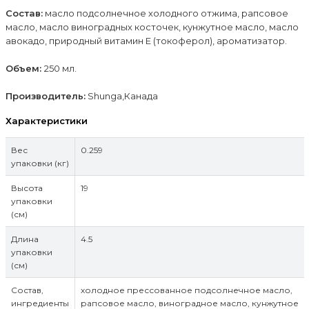
Состав:
масло подсолнечное холодного отжима, рапсовое
масло, масло виноградных косточек, кунжутное масло, масло
авокадо, природный витамин Е (токоферол), ароматизатор.
Объем:
250 мл.
Производитель:
Shunga,Канада
Характеристики
Вес
0.259
упаковки (кг)
Высота
19
упаковки
(см)
Длина
4.5
упаковки
(см)
Состав,
холодное прессованное подсолнечное масло,
ингредиенты
рапсовое масло, виноградное масло, кунжутное