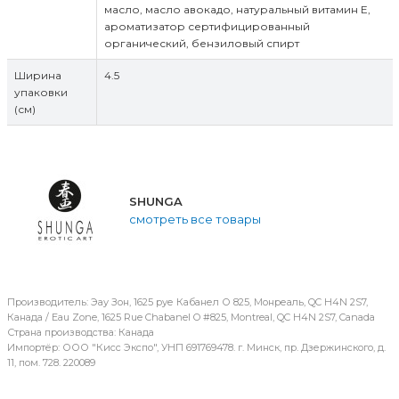
масло, масло авокадо, натуральный витамин Е,
ароматизатор сертифицированный
органический, бензиловый спирт
Ширина
4.5
упаковки
(см)
SHUNGA
смотреть все товары
Производитель: Эау Зон, 1625 руе Кабанел О 825, Монреаль, QC H4N 2S7,
Канада / Eau Zone, 1625 Rue Chabanel O #825, Montreal, QC H4N 2S7, Canada
Страна производства: Канада
Импортёр: ООО "Кисс Экспо", УНП 691769478. г. Минск, пр. Дзержинского, д.
11, пом. 728. 220089