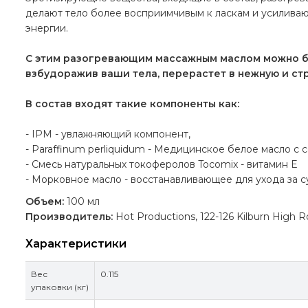
делают тело более восприимчивым к ласкам и усиливаю
энергии.
С этим разогревающим мас­саж­ным мас­лом можно быть
взбу­до­ражив ваши тела, пере­рас­тет в неж­ную и ст
В состав входят такие компоненты как:
- IPM - увлажняющий компонент,
- Paraffinum perliquidum - Медицинское белое масло с
- Смесь натуральных токоферолов Tocomix - витамин E
- Морковное масло - восстанавливающее для ухода за 
Объем:
100 мл
Производитель:
Hot Productions, 122-126 Kilburn High
Характеристики
Вес
0.115
упаковки (кг)