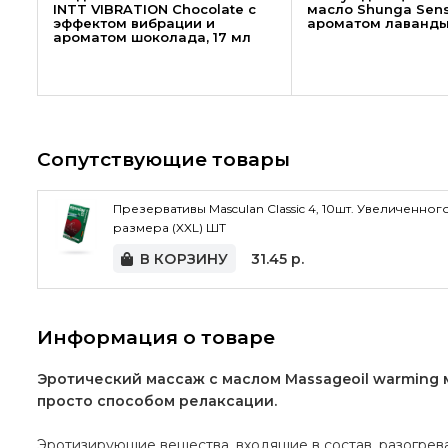
INTT VIBRATION Chocolate с
масло Shunga Sens
эффектом вибрации и
ароматом лаванды
ароматом шоколада, 17 мл
Сопутствующие товары
Презервативы Masculan Classic 4, 10шт. Увеличенног
размера (XXL) ШТ
В КОРЗИНУ
31.45
р.
Информация о товаре
Эро­ти­че­ский мас­саж с мас­лом Massageoil warming
про­сто спо­со­бом релаксации.
Эротизирующие вещества, входящие в состав, разогрев