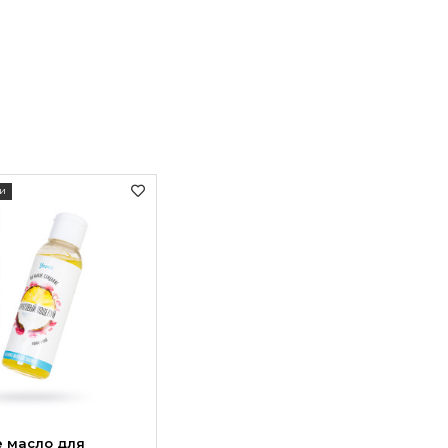
и
 масло для