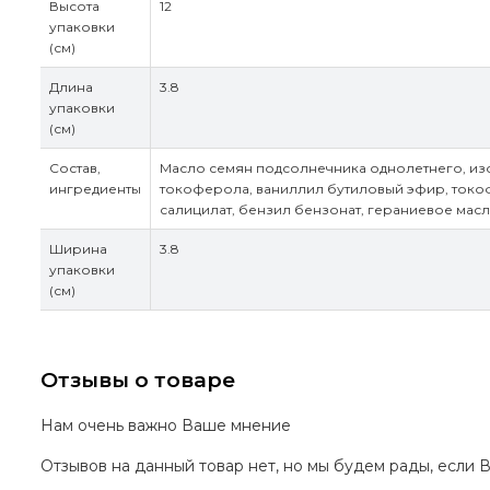
Высота
12
упаковки
(см)
Длина
3.8
упаковки
(см)
Состав,
Масло семян подсолнечника однолетнего, изо
ингредиенты
токоферола, ваниллил бутиловый эфир, токо
салицилат, бензил бензонат, гераниевое мас
Ширина
3.8
упаковки
(см)
Отзывы о товаре
Нам очень важно Ваше мнение
Отзывов на данный товар нет, но мы будем рады, если 