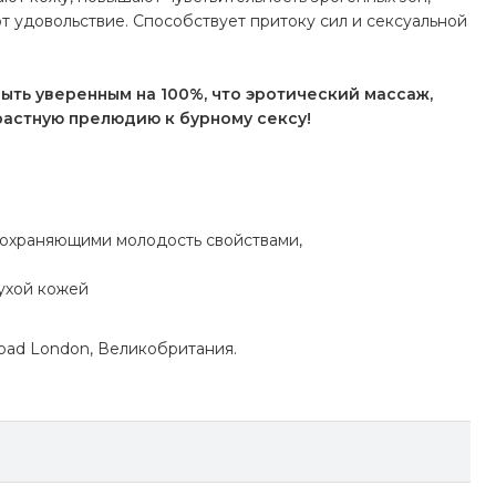
т удовольствие. Способствует притоку сил и сексуальной
 уве­рен­ным на 100%, что эро­ти­че­ский мас­саж,
раст­ную пре­лю­дию к бур­ному сексу!
 сохраняющими молодость свойствами,
сухой кожей
 Road London, Великобритания.