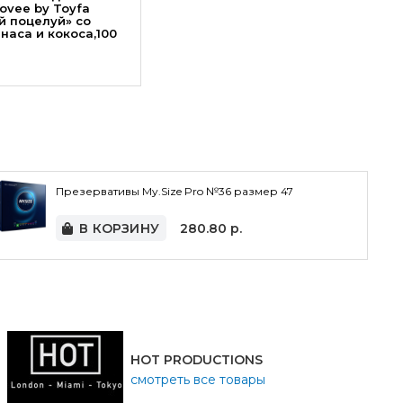
ovee by Toyfa
й поцелуй» со
наса и кокоса,100
Презервативы My.Size Pro №36 размер 47
В КОРЗИНУ
280.80
р.
HOT PRODUCTIONS
смотреть все товары