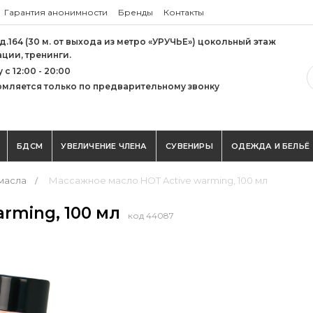
Гарантия анонимности
Бренды
Контакты
 д.164 (30 м. от выхода из метро «УРУЧЬЕ») цокольный этаж
ации, тренинги.
с 12:00 - 20:00
мляется только по предварительному звонку
БДСМ
УВЕЛИЧЕНИЕ ЧЛЕНА
СУВЕНИРЫ
ОДЕЖДА И БЕЛЬЁ
масла
Массажное масло HOT Active warming, 100 мл
arming, 100 мл
код 44087