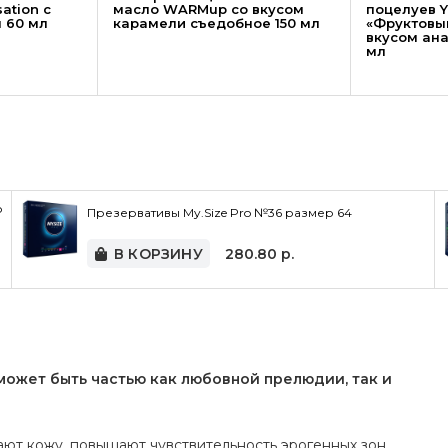
ation с
масло WARMup со вкусом
поцелуев Y
 60 мл
карамели съедобное 150 мл
«Фруктовы
вкусом ана
мл
о
Презервативы My.Size Pro №36 размер 64
В КОРЗИНУ
280.80
р.
 может быть частью как любов­ной пре­лю­дии, так и
ают кожу, повышают чувствительность эрогенных зон,