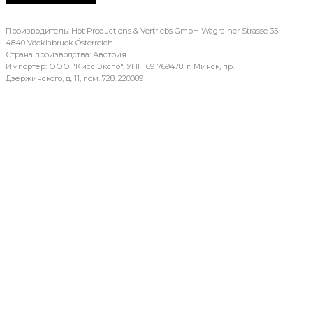
Производитель: Hot Productions & Vertriebs GmbH Wagrainer Strasse 35
4840 Vöcklabruck Österreich
Страна производства: Австрия
Импортёр: ООО "Кисс Экспо", УНП 691769478. г. Минск, пр.
Дзержинского, д. 11, пом. 728. 220089