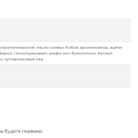
пропилмиристат, масло соевых бобов, ароматизатор, ацетат
ферол, гексилциннамал, альфа-изо-бутиллонон, бензил
ло, кустарниковый пер
Вы будете первыми.