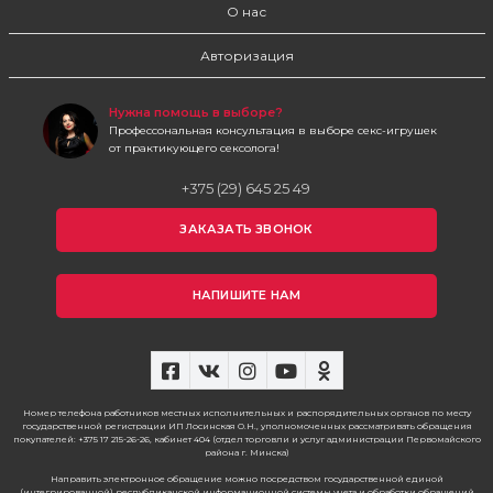
О нас
Авторизация
Нужна помощь в выборе?
Профессональная консультация в выборе секс-игрушек
от практикующего сексолога!
+375 (29) 645 25 49
ЗАКАЗАТЬ ЗВОНОК
НАПИШИТЕ НАМ
Номер телефона работников местных исполнительных и распорядительных органов по месту
государственной регистрации ИП Лосинская О.Н., уполномоченных рассматривать обращения
покупателей: +375 17 215-26-26, кабинет 404 (отдел торговли и услуг администрации Первомайского
района г. Минска)
Направить электронное обращение можно посредством государственной единой
(интегрированной) республиканской информационной системы учета и обработки обращений