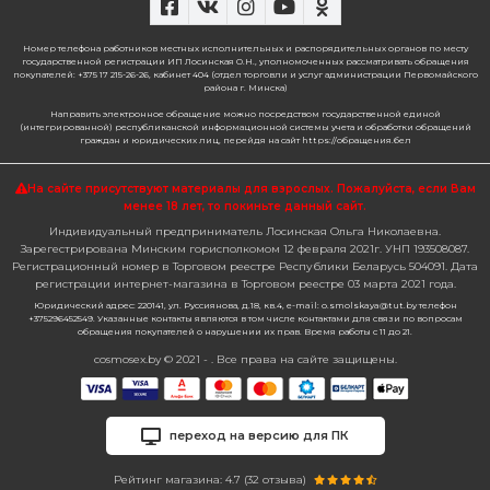
Номер телефона работников местных исполнительных и распорядительных органов по месту
государственной регистрации ИП Лосинская О.Н., уполномоченных рассматривать обращения
покупателей: +375 17 215-26-26, кабинет 404 (отдел торговли и услуг администрации Первомайского
района г. Минска)
Направить электронное обращение можно посредством государственной единой
(интегрированной) республиканской информационной системы учета и обработки обращений
граждан и юридических лиц, перейдя на сайт https://обращения.бел
На сайте присутствуют материалы для взрослых. Пожалуйста,
если Вам
менее 18 лет, то покиньте данный сайт.
Индивидуальный предприниматель Лосинская Ольга Николаевна.
Зарегестрирована Минским горисполкомом 12 февраля 2021г. УНП 193508087.
Регистрационный номер в Торговом реестре Республики Беларусь 504091. Дата
регистрации интернет-магазина в Торговом реестре 03 марта 2021 года.
Юридический адрес: 220141, ул. Руссиянова, д.18, кв.4, e-mail: o.smolskaya@tut.by телефон
+375296452549. Указанные контакты являются в том числе контактами для связи по вопросам
обращения покупателей о нарушении их прав. Время работы с 11 до 21.
cosmosex.by © 2021 - . Все права на сайте защищены.
переход на версию для ПК
Рейтинг магазина: 4.7 (
32
отзыва)