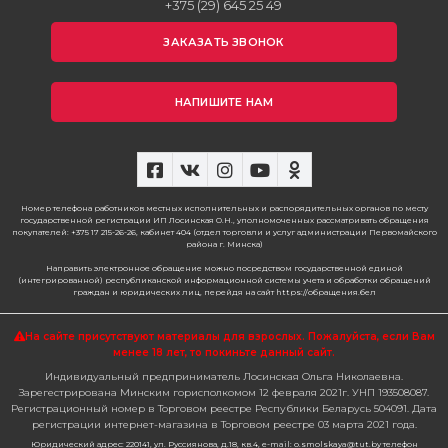
+375 (29) 645 25 49
ЗАКАЗАТЬ ЗВОНОК
НАПИШИТЕ НАМ
Номер телефона работников местных исполнительных и распорядительных органов по месту
государственной регистрации ИП Лосинская О.Н., уполномоченных рассматривать обращения
покупателей: +375 17 215-26-26, кабинет 404 (отдел торговли и услуг администрации Первомайского
района г. Минска)
Направить электронное обращение можно посредством государственной единой
(интегрированной) республиканской информационной системы учета и обработки обращений
граждан и юридических лиц, перейдя на сайт https://обращения.бел
На сайте присутствуют материалы для взрослых. Пожалуйста,
если Вам
менее 18 лет, то покиньте данный сайт.
Индивидуальный предприниматель Лосинская Ольга Николаевна.
Зарегестрирована Минским горисполкомом 12 февраля 2021г. УНП 193508087.
Регистрационный номер в Торговом реестре Республики Беларусь 504091. Дата
регистрации интернет-магазина в Торговом реестре 03 марта 2021 года.
Юридический адрес: 220141, ул. Руссиянова, д.18, кв.4, e-mail: o.smolskaya@tut.by телефон