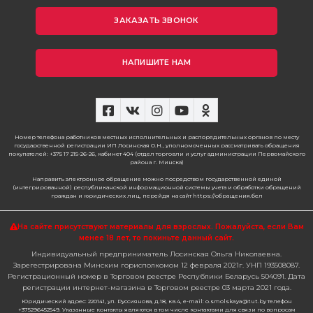
ЗАКАЗАТЬ ЗВОНОК
НАПИШИТЕ НАМ
Номер телефона работников местных исполнительных и распорядительных органов по месту
государственной регистрации ИП Лосинская О.Н., уполномоченных рассматривать обращения
покупателей: +375 17 215-26-26, кабинет 404 (отдел торговли и услуг администрации Первомайского
района г. Минска)
Направить электронное обращение можно посредством государственной единой
(интегрированной) республиканской информационной системы учета и обработки обращений
граждан и юридических лиц, перейдя на сайт https://обращения.бел
На сайте присутствуют материалы для взрослых. Пожалуйста,
если Вам
менее 18 лет, то покиньте данный сайт.
Индивидуальный предприниматель Лосинская Ольга Николаевна.
Зарегестрирована Минским горисполкомом 12 февраля 2021г. УНП 193508087.
Регистрационный номер в Торговом реестре Республики Беларусь 504091. Дата
регистрации интернет-магазина в Торговом реестре 03 марта 2021 года.
Юридический адрес: 220141, ул. Руссиянова, д.18, кв.4, e-mail: o.smolskaya@tut.by телефон
+375296452549. Указанные контакты являются в том числе контактами для связи по вопросам