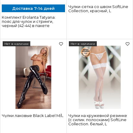
Чулки-сетка со швом SoftLine
Доставка 7-14 дней
Collection, красный, L
Комплект Erolanta Tatyana:
пояс для чулок и стринги,
черный (42-44) в пакете
Нет в наличии
Нет в наличии
Чулки лаковые Black Label M/L
Чулки на кружевной резинке
(с силик. полосками) SoftLine
Collection. белый, L