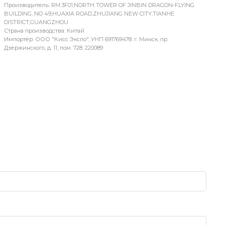
Производитель: RM.3F01,NORTH TOWER OF JINBIN DRAGON-FLYING
BUILDING, NO 49,HUAXIA ROAD,ZHUJIANG NEW CITY,TIANHE
DISTRICT,GUANGZHOU
Страна производства: Китай
Импортёр: ООО "Кисс Экспо", УНП 691769478. г. Минск, пр.
Дзержинского, д. 11, пом. 728. 220089