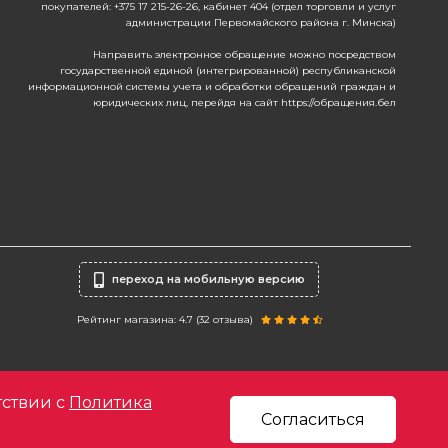
покупателей: +375 17 215-26-26, кабинет 404 (отдел торговли и услуг
администрации Первомайского района г. Минска)
Направить электронное обращение можно посредством
государственной единой (интегрированной) республиканской
информационной системы учета и обработки обращений граждан и
юридических лиц, перейдя на сайт https://обращения.бел
переход на мобильную версию
Рейтинг магазина: 4.7 (
32
отзыва)
тствии с
Политика
Согласиться