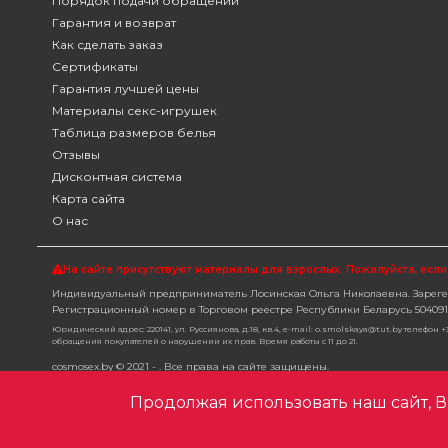
Порядок подачи обращений
Гарантия и возврат
Как сделать заказ
Сертификаты
Гарантия лучшей цены
Материалы секс-игрушек
Таблица размеров белья
Отзывы
Дисконтная система
Карта сайта
О нас
На сайте присутствуют материалы для взрослых. Пожалуйста,
если
Индивидуальный предприниматель Лосинская Ольга Николаевна. Зарегес
Регистрационный номер в Торговом реестре Республики Беларусь 504091. 
Юридический адрес: 220141, ул. Руссиянова, д.18, кв.4, e-mail: o.smolskaya@tut.by телефон
обращения покупателей о нарушении их прав. Время работы с 11 до 21.
cosmosex.by © 2021 - . Все права на сайте защищены.
Продолжая использовать наш сайт, Вы