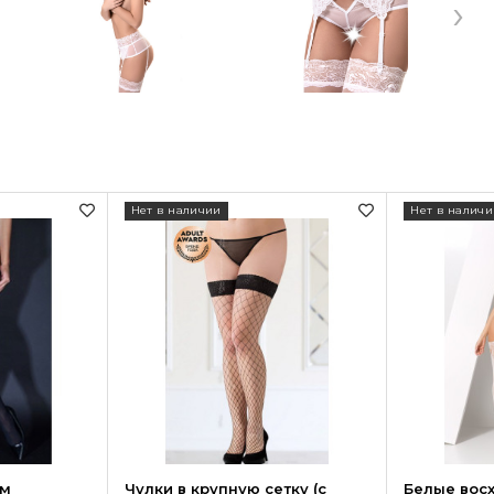
›
Нет в наличии
Нет в наличи
ым
Чулки в крупную сетку (с
Белые вос