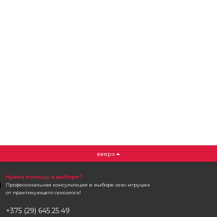
вверх
Нужна помощь в выборе?
Профессональная консультация в выборе секс-игрушек
от практикующего сексолога!
+375 (29) 645 25 49