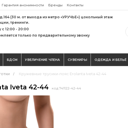
Гарантия анонимности
Бренды
Контакты
 д.164 (30 м. от выхода из метро «УРУЧЬЕ») цокольный этаж
ации, тренинги.
с 12:00 - 20:00
мляется только по предварительному звонку
БДСМ
УВЕЛИЧЕНИЕ ЧЛЕНА
СУВЕНИРЫ
ОДЕЖДА И БЕЛЬЁ
готки
Кружевные трусики-пояс Erolanta Iveta 42-44
ta Iveta 42-44
код 741122-42-44