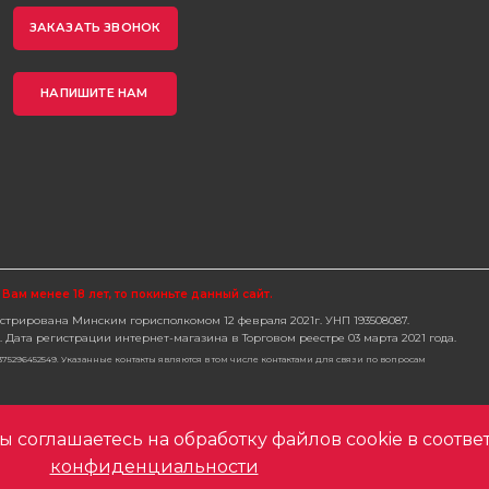
ЗАКАЗАТЬ ЗВОНОК
НАПИШИТЕ НАМ
 Вам менее 18 лет, то покиньте данный сайт.
трирована Минским горисполкомом 12 февраля 2021г. УНП 193508087.
Дата регистрации интернет-магазина в Торговом реестре 03 марта 2021 года.
 +375296452549. Указанные контакты являются в том числе контактами для связи по вопросам
 соглашаетесь на обработку файлов cookie в соотве
конфиденциальности