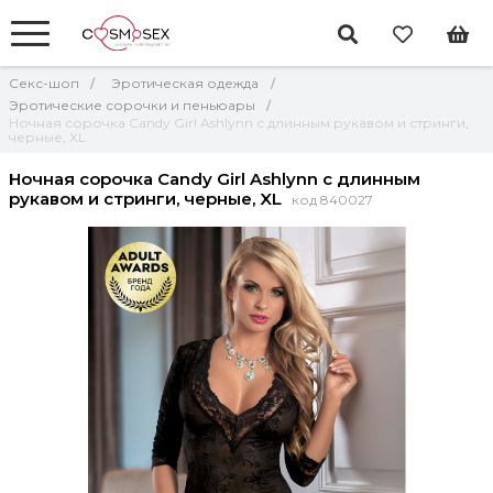
Секс-шоп
Эротическая одежда
Эротические сорочки и пеньюары
Ночная сорочка Candy Girl Ashlynn с длинным рукавом и стринги,
черные, XL
Ночная сорочка Candy Girl Ashlynn с длинным
рукавом и стринги, черные, XL
код 840027