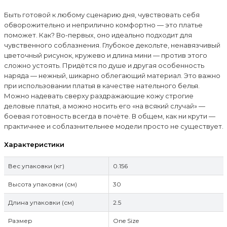
Быть готовой к любому сценарию дня, чувствовать себя
обворожительно и неприлично комфортно — это платье
поможет. Как? Во-первых, оно идеально подходит для
чувственного соблазнения. Глубокое декольте, ненавязчивый
цветочный рисунок, кружево и длина мини — против этого
сложно устоять. Придётся по душе и другая особенность
наряда — нежный, шикарно облегающий материал. Это важно
при использовании платья в качестве нательного белья.
Можно надевать сверху раздражающие кожу строгие
деловые платья, а можно носить его «на всякий случай» —
боевая готовность всегда в почёте. В общем, как ни крути —
практичнее и соблазнительнее модели просто не существует.
Характеристики
Вес упаковки (кг)
0.156
Высота упаковки (см)
30
Длина упаковки (см)
2.5
Размер
One Size