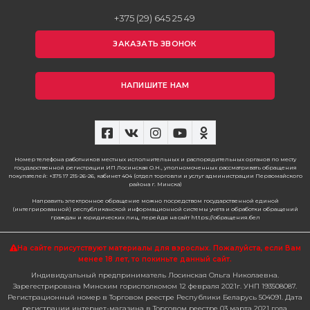
+375 (29) 645 25 49
ЗАКАЗАТЬ ЗВОНОК
НАПИШИТЕ НАМ
Номер телефона работников местных исполнительных и распорядительных органов по месту
государственной регистрации ИП Лосинская О.Н., уполномоченных рассматривать обращения
покупателей: +375 17 215-26-26, кабинет 404 (отдел торговли и услуг администрации Первомайского
района г. Минска)
Направить электронное обращение можно посредством государственной единой
(интегрированной) республиканской информационной системы учета и обработки обращений
граждан и юридических лиц, перейдя на сайт https://обращения.бел
На сайте присутствуют материалы для взрослых. Пожалуйста,
если Вам
менее 18 лет, то покиньте данный сайт.
Индивидуальный предприниматель Лосинская Ольга Николаевна.
Зарегестрирована Минским горисполкомом 12 февраля 2021г. УНП 193508087.
Регистрационный номер в Торговом реестре Республики Беларусь 504091. Дата
регистрации интернет-магазина в Торговом реестре 03 марта 2021 года.