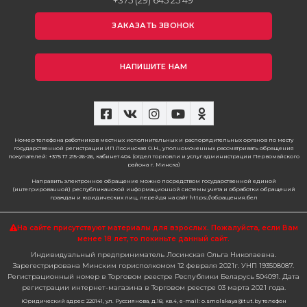
+375 (29) 645 25 49
ЗАКАЗАТЬ ЗВОНОК
НАПИШИТЕ НАМ
Номер телефона работников местных исполнительных и распорядительных органов по месту
государственной регистрации ИП Лосинская О.Н., уполномоченных рассматривать обращения
покупателей: +375 17 215-26-26, кабинет 404 (отдел торговли и услуг администрации Первомайского
района г. Минска)
Направить электронное обращение можно посредством государственной единой
(интегрированной) республиканской информационной системы учета и обработки обращений
граждан и юридических лиц, перейдя на сайт https://обращения.бел
На сайте присутствуют материалы для взрослых. Пожалуйста,
если Вам
менее 18 лет, то покиньте данный сайт.
Индивидуальный предприниматель Лосинская Ольга Николаевна.
Зарегестрирована Минским горисполкомом 12 февраля 2021г. УНП 193508087.
Регистрационный номер в Торговом реестре Республики Беларусь 504091. Дата
регистрации интернет-магазина в Торговом реестре 03 марта 2021 года.
Юридический адрес: 220141, ул. Руссиянова, д.18, кв.4, e-mail: o.smolskaya@tut.by телефон