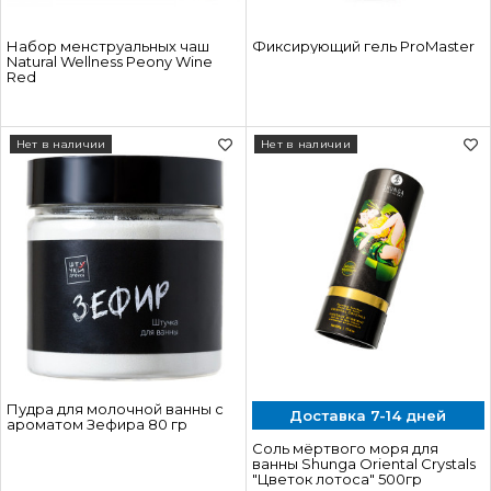
Набор менструальных чаш
Фиксирующий гель ProMaster
Natural Wellness Peony Wine
Red
Нет в наличии
Нет в наличии
Пудра для молочной ванны с
Доставка 7-14 дней
ароматом Зефира 80 гр
Соль мёртвого моря для
ванны Shunga Oriental Crystals
"Цветок лотоса" 500гр