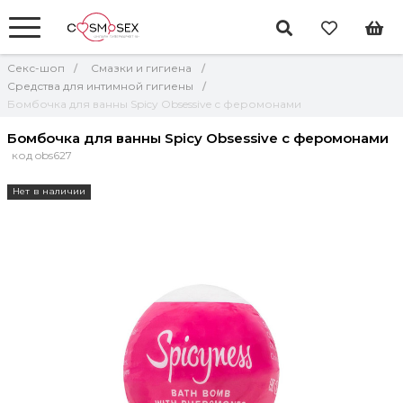
Секс-шоп
Смазки и гигиена
Средства для интимной гигиены
Бомбочка для ванны Spicy Obsessive с феромонами
Бомбочка для ванны Spicy Obsessive с феромонами
код obs627
Нет в наличии