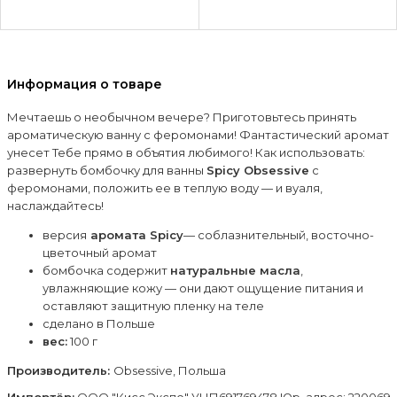
Информация о товаре
Мечтаешь о необычном вечере? Приготовьтесь принять
ароматическую ванну с феромонами! Фантастический аромат
унесет Тебе прямо в объятия любимого! Как использовать:
развернуть бомбочку для ванны
Spicy Obsessive
с
феромонами, положить ее в теплую воду — и вуаля,
наслаждайтесь!
версия
аромата Spicy
— соблазнительный, восточно-
цветочный аромат
бомбочка содержит
натуральные масла
,
увлажняющие кожу — они дают ощущение питания и
оставляют защитную пленку на теле
сделано в Польше
вес:
100 г
Производитель:
Obsessive, Польша
Импортёр:
ОOО "Кисс Экспо" УНП691769478 Юр. адрес: 220069