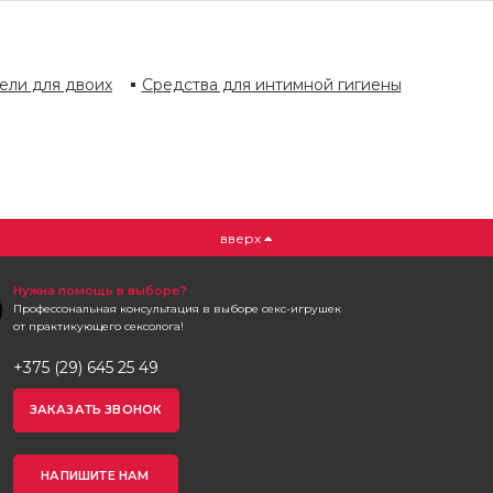
ели для двоих
Средства для интимной гигиены
вверх
Нужна помощь в выборе?
Профессональная консультация в выборе секс-игрушек
от практикующего сексолога!
+375 (29) 645 25 49
ЗАКАЗАТЬ ЗВОНОК
НАПИШИТЕ НАМ