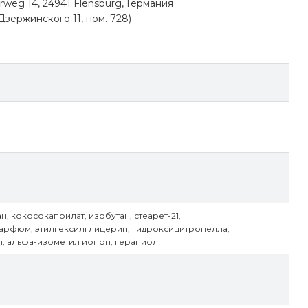
weg 14, 24941 Flensburg, Германия
Дзержинского 11, пом. 728)
н, кокосокаприлат, изобутан, стеарет-21,
арфюм, этилгексилглицерин, гидроксицитронелла,
л, альфа-изометил ионон, гераниол