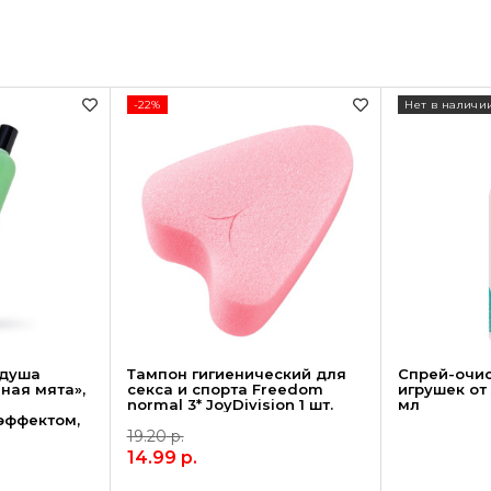
-22%
Нет в наличи
 душа
Тампон гигиенический для
Спрей-очис
ная мята»,
секса и спорта Freedom
игрушек от 
normal 3* JoyDivision 1 шт.
мл
эффектом,
19.20
р.
14.99
р.