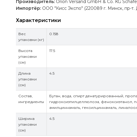
Производитель
:
Orion Versand GmbH & Co. KG Schäfer
Импортёр:
ОOО "Кисс Экспо" (220089 г. Минск, пр-т. 
Характеристики
Вес
0.158
упаковки (кг)
Высота
17.5
упаковки
(см)
Длина
4.5
упаковки
(см)
Состав,
Бутан, вода, спирт денатурированный, пропа
ингредиенты
гидроксиэтилцеллюлоза, феноксиэтанол, п
амилциннамаль, гексилциннамаль, линалоо
Ширина
4.5
упаковки
(см)