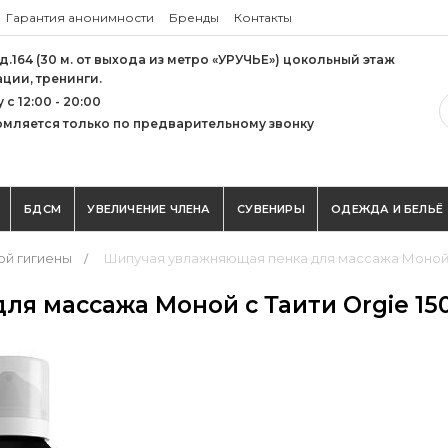
Гарантия анонимности
Бренды
Контакты
 д.164 (30 м. от выхода из метро «УРУЧЬЕ») цокольный этаж
ации, тренинги.
с 12:00 - 20:00
мляется только по предварительному звонку
БДСМ
УВЕЛИЧЕНИЕ ЧЛЕНА
СУВЕНИРЫ
ОДЕЖДА И БЕЛЬЁ
ой гигиены
Шипучая увлажняющая пенка для массажа Моной с
я массажа Моной с Таити Orgie 15