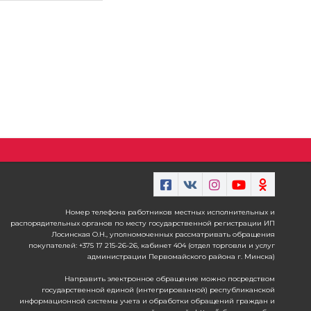
Номер телефона работников местных исполнительных и
распорядительных органов по месту государственной регистрации ИП
Лосинская О.Н., уполномоченных рассматривать обращения
покупателей: +375 17 215-26-26, кабинет 404 (отдел торговли и услуг
администрации Первомайского района г. Минска)
Направить электронное обращение можно посредством
государственной единой (интегрированной) республиканской
информационной системы учета и обработки обращений граждан и