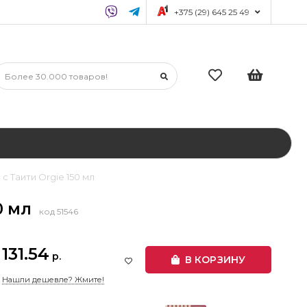
+375 (29) 645 25 49
 Таити Orgie 150 мл
0 мл
код 51546
131.54
р.
В КОРЗИНУ
Нашли дешевле? Жмите!