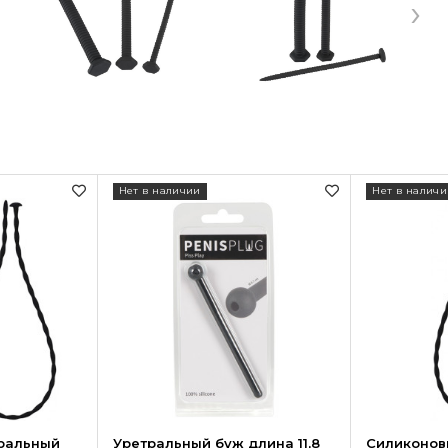
›
Нет в наличии
Нет в наличи
ральный
Уретральный буж длина 11,8
Силиконов