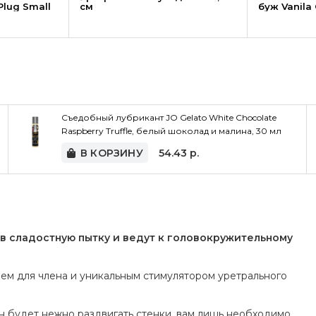
Plug Small
см
буж Vanila
Съедобный лубрикант JO Gelato White Chocolate
Raspberry Truffle, белый шоколад и малина, 30 мл
В КОРЗИНУ
54.43
р.
в сладостную пытку и ведут к головокружительному
м для члена и уникальным стимулятором уретрального
 будет нежно раздвигать стенки, вам лишь необходимо