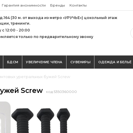
Гарантия анонимности
Бренды
Контакты
 д.164 (30 м. от выхода из метро «УРУЧЬЕ») цокольный этаж
ации, тренинги.
с 12:00 - 20:00
мляется только по предварительному звонку
БДСМ
УВЕЛИЧЕНИЕ ЧЛЕНА
СУВЕНИРЫ
ОДЕЖДА И БЕЛЬЁ
интовых уретральных бужей Screw
бужей Screw
код 5350360000