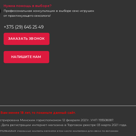
Нужна помощь в выборе?
Профессональная консультация в выборе секс-игрушек
от практикующего сексолога!
+375 (29) 645 25 49
ЗАКАЗАТЬ ЗВОНОК
НАПИШИТЕ НАМ
 Вам менее 18 лет, то покиньте данный сайт.
трирована Минским горисполкомом 12 февраля 2021г. УНП 193508087.
Дата регистрации интернет-магазина в Торговом реестре 03 марта 2021 года.
 +375296452549. Указанные контакты являются в том числе контактами для связи по вопросам