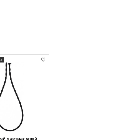
и
ый уретральный