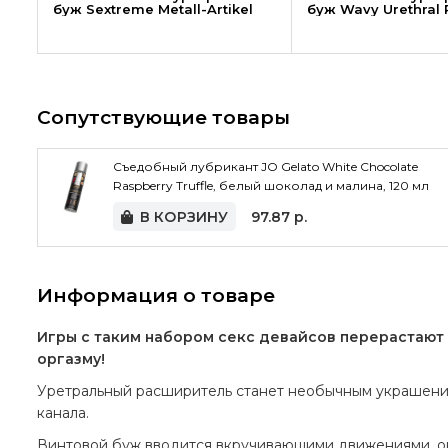
буж Sextreme Metall-Artikel
буж Wavy Urethral 
Сопутствующие товары
Съедобный лубрикант JO Gelato White Chocolate
Raspberry Truffle, белый шоколад и малина, 120 мл
В КОРЗИНУ
97.87
р.
Информация о товаре
Игры с таким набором секс девайсов перерастают 
оргазму!
Уретральный расширитель станет необычным украшение
канала.
Винтовой буж вводится вкручивающими движениями, он