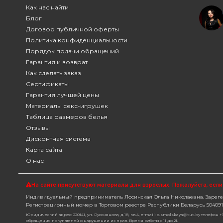
Как нас найти
Блог
Договор публичной оферты
Политика конфиденциальности
Порядок подачи обращений
Гарантия и возврат
Как сделать заказ
Сертификаты
Гарантия лучшей цены
Материалы секс-игрушек
Таблица размеров белья
Отзывы
Дисконтная система
Карта сайта
О нас
На сайте присутствуют материалы для взрослых. Пожалуйста,
если
Индивидуальный предприниматель Лосинская Ольга Николаевна. Зарегес
Регистрационный номер в Торговом реестре Республики Беларусь 504091. 
Юридический адрес: 220141, ул. Руссиянова, д.18, кв.4, e-mail: o.smolskaya@tut.by телефон
обращения покупателей о нарушении их прав. Время работы с 11 до 21.