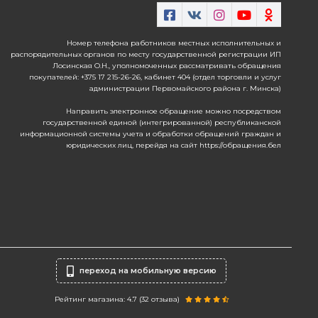
Номер телефона работников местных исполнительных и
распорядительных органов по месту государственной регистрации ИП
Лосинская О.Н., уполномоченных рассматривать обращения
покупателей: +375 17 215-26-26, кабинет 404 (отдел торговли и услуг
администрации Первомайского района г. Минска)
Направить электронное обращение можно посредством
государственной единой (интегрированной) республиканской
информационной системы учета и обработки обращений граждан и
юридических лиц, перейдя на сайт https://обращения.бел
переход на мобильную версию
Рейтинг магазина: 4.7 (
32
отзыва)