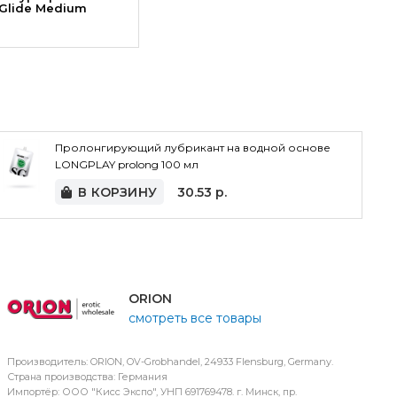
 Glide Medium
Пролонгирующий лубрикант на водной основе
LONGPLAY prolong 100 мл
В КОРЗИНУ
30.53
р.
ORION
смотреть все товары
Производитель: ORION, OV-Grobhandel, 24933 Flensburg, Germany.
Страна производства: Германия
Импортёр: ООО "Кисс Экспо", УНП 691769478. г. Минск, пр.