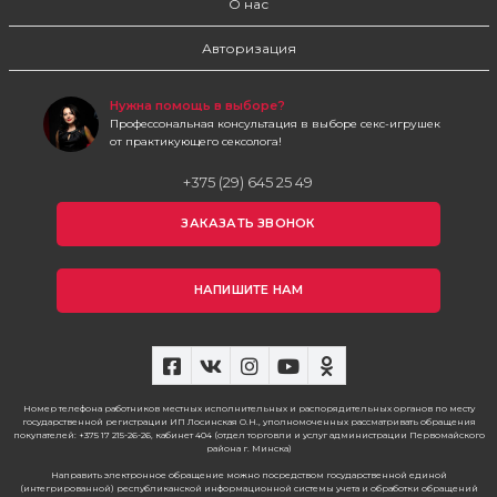
О нас
Авторизация
Нужна помощь в выборе?
Профессональная консультация в выборе секс-игрушек
от практикующего сексолога!
+375 (29) 645 25 49
ЗАКАЗАТЬ ЗВОНОК
НАПИШИТЕ НАМ
Номер телефона работников местных исполнительных и распорядительных органов по месту
государственной регистрации ИП Лосинская О.Н., уполномоченных рассматривать обращения
покупателей: +375 17 215-26-26, кабинет 404 (отдел торговли и услуг администрации Первомайского
района г. Минска)
Направить электронное обращение можно посредством государственной единой
(интегрированной) республиканской информационной системы учета и обработки обращений