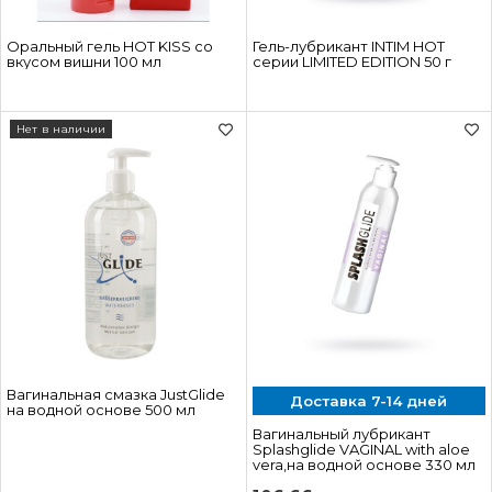
Оральный гель HOT KISS со
Гель-лубрикант INTIM HOT
вкусом вишни 100 мл
серии LIMITED EDITION 50 г
Нет в наличии
Вагинальная смазка JustGlide
Доставка 7-14 дней
на водной основе 500 мл
Вагинальный лубрикант
Splashglide VAGINAL with aloe
vera,на водной основе 330 мл