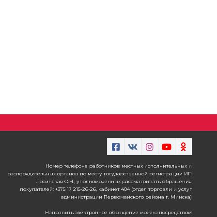
Номер телефона работников местных исполнительных и
распорядительных органов по месту государственной регистрации ИП
Лосинская О.Н., уполномоченных рассматривать обращения
покупателей: +375 17 215-26-26, кабинет 404 (отдел торговли и услуг
администрации Первомайского района г. Минска)
Направить электронное обращение можно посредством