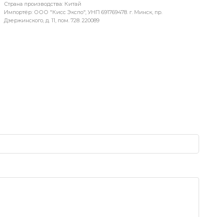
Страна производства: Китай
Импортёр: ООО "Кисс Экспо", УНП 691769478. г. Минск, пр.
Дзержинского, д. 11, пом. 728. 220089