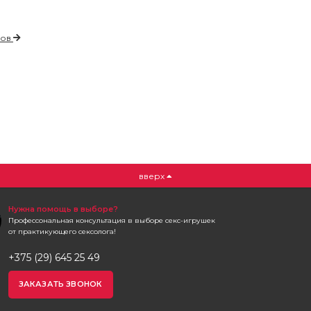
ков
вверх
Нужна помощь в выборе?
Профессональная консультация в выборе секс-игрушек
от практикующего сексолога!
+375 (29) 645 25 49
ЗАКАЗАТЬ ЗВОНОК