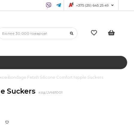
+375 (29) 645 25 49
ов Bondage Fetish Silicone Comfort Nipple Suckers
le Suckers
код LV461001