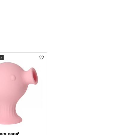
и
волновой