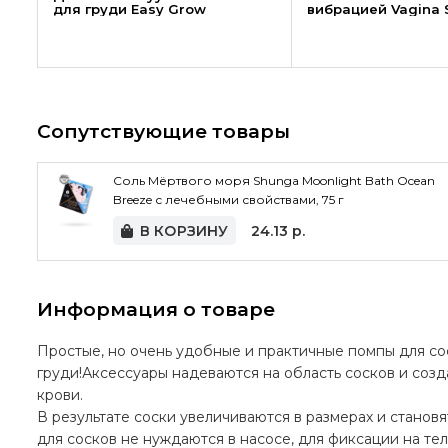
для груди Easy Grow
вибрацией Vagina 
Сопутствующие товары
Соль Мёртвого моря Shunga Moonlight Bath Ocean
Breeze с лечебными свойствами, 75 г
В КОРЗИНУ
24.13
р.
Информация о товаре
Простые, но очень удобные и практичные помпы для сос
груди!Аксессуары надеваются на область сосков и соз
крови.
В результате соски увеличиваются в размерах и станов
для сосков не нуждаются в насосе, для фиксации на те