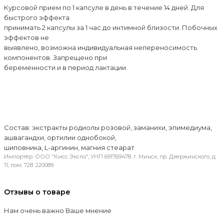
Курсовой прием по 1 капсуле в день в течение 14 дней. Для
быстрого эффекта
принимать 2 капсулы за 1 час до интимной близости. Побочных
эффектов не
выявлено, возможна индивидуальная непереносимость
компонентов. Запрещено при
беременности и в период лактации.
Состав: экстракты родиолы розовой, заманихи, эпимедиума,
ашвагандхи, ортилии однобокой,
шиповника, L-аргинин, магния стеарат
Импортёр: ООО "Кисс Экспо", УНП 691769478. г. Минск, пр. Дзержинского, д.
11, пом. 728. 220089
Отзывы о товаре
Нам очень важно Ваше мнение