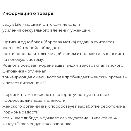
Информация о товаре
Lady’s Life - мощный фитокомплекс для
усиления сексуального влечения у женщин!
Ортилия однобокая (боровая матка) издавна считается
«женской травой», обладает
противовоспалительным действием и положительно влияет
на половую систему.
Родиола розовая, корень ашвагандхи и экстракт алтайского
шиповника - отличная
тонизирующая смесь, которая пробуждает женский организм
и питает витамином С.
L-аргинин - аминокислота, которая участвует во всех
процессах жизнедеятельности
женского организма и способствует выработке серотонина
(гормона радости),
повышает либидо, улучшает самочувствие. В упаковке 14
капсул!Рекомендуемая дозировка: