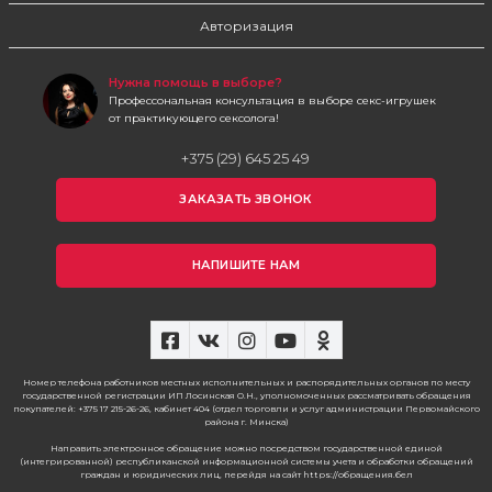
Авторизация
Нужна помощь в выборе?
Профессональная консультация в выборе секс-игрушек
от практикующего сексолога!
+375 (29) 645 25 49
ЗАКАЗАТЬ ЗВОНОК
НАПИШИТЕ НАМ
Номер телефона работников местных исполнительных и распорядительных органов по месту
государственной регистрации ИП Лосинская О.Н., уполномоченных рассматривать обращения
покупателей: +375 17 215-26-26, кабинет 404 (отдел торговли и услуг администрации Первомайского
района г. Минска)
Направить электронное обращение можно посредством государственной единой
(интегрированной) республиканской информационной системы учета и обработки обращений
граждан и юридических лиц, перейдя на сайт https://обращения.бел