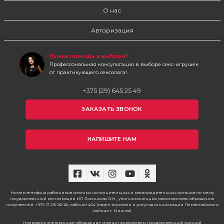
О нас
Авторизация
Нужна помощь в выборе?
Профессональная консультация в выборе секс-игрушек
от практикующего сексолога!
+375 (29) 645 25 49
ЗАКАЗАТЬ ЗВОНОК
НАПИШИТЕ НАМ
Номер телефона работников местных исполнительных и распорядительных органов по месту
государственной регистрации ИП Лосинская О.Н., уполномоченных рассматривать обращения
покупателей: +375 17 215-26-26, кабинет 404 (отдел торговли и услуг администрации Первомайского
района г. Минска)
Направить электронное обращение можно посредством государственной единой