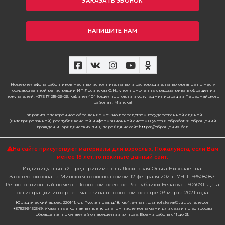
ЗАКАЗАТЬ ЗВОНОК
НАПИШИТЕ НАМ
Номер телефона работников местных исполнительных и распорядительных органов по месту
государственной регистрации ИП Лосинская О.Н., уполномоченных рассматривать обращения
покупателей: +375 17 215-26-26, кабинет 404 (отдел торговли и услуг администрации Первомайского
района г. Минска)
Направить электронное обращение можно посредством государственной единой
(интегрированной) республиканской информационной системы учета и обработки обращений
граждан и юридических лиц, перейдя на сайт https://обращения.бел
На сайте присутствуют материалы для взрослых. Пожалуйста,
если Вам
менее 18 лет, то покиньте данный сайт.
Индивидуальный предприниматель Лосинская Ольга Николаевна.
Зарегестрирована Минским горисполкомом 12 февраля 2021г. УНП 193508087.
Регистрационный номер в Торговом реестре Республики Беларусь 504091. Дата
регистрации интернет-магазина в Торговом реестре 03 марта 2021 года.
Юридический адрес: 220141, ул. Руссиянова, д.18, кв.4, e-mail: o.smolskaya@tut.by телефон
+375296452549. Указанные контакты являются в том числе контактами для связи по вопросам
обращения покупателей о нарушении их прав. Время работы с 11 до 21.