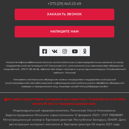
+375 (29) 645 25 49
ЗАКАЗАТЬ ЗВОНОК
НАПИШИТЕ НАМ
Номер телефона работников местных исполнительных и распорядительных органов по месту
государственной регистрации ИП Лосинская О.Н., уполномоченных рассматривать обращения
покупателей: +375 17 215-26-26, кабинет 404 (отдел торговли и услуг администрации Первомайского
района г. Минска)
Направить электронное обращение можно посредством государственной единой
(интегрированной) республиканской информационной системы учета и обработки обращений
граждан и юридических лиц, перейдя на сайт https://обращения.бел
На сайте присутствуют материалы для взрослых. Пожалуйста,
если Вам
менее 18 лет, то покиньте данный сайт.
Индивидуальный предприниматель Лосинская Ольга Николаевна.
Зарегестрирована Минским горисполкомом 12 февраля 2021г. УНП 193508087.
Регистрационный номер в Торговом реестре Республики Беларусь 504091. Дата
регистрации интернет-магазина в Торговом реестре 03 марта 2021 года.