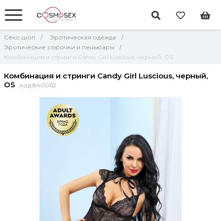
Секс-шоп
Эротическая одежда
Эротические сорочки и пеньюары
Комбинация и стринги Candy Girl Luscious, черный, OS
Комбинация и стринги Candy Girl Luscious, черный,
OS
код 840062