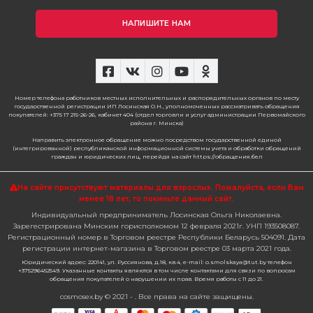
НАПИШИТЕ НАМ
Номер телефона работников местных исполнительных и распорядительных органов по месту
государственной регистрации ИП Лосинская О.Н., уполномоченных рассматривать обращения
покупателей: +375 17 215-26-26, кабинет 404 (отдел торговли и услуг администрации Первомайского
района г. Минска)
Направить электронное обращение можно посредством государственной единой
(интегрированной) республиканской информационной системы учета и обработки обращений
граждан и юридических лиц, перейдя на сайт https://обращения.бел
На сайте присутствуют материалы для взрослых. Пожалуйста,
если Вам
менее 18 лет, то покиньте данный сайт.
Индивидуальный предприниматель Лосинская Ольга Николаевна.
Зарегестрирована Минским горисполкомом 12 февраля 2021г. УНП 193508087.
Регистрационный номер в Торговом реестре Республики Беларусь 504091. Дата
регистрации интернет-магазина в Торговом реестре 03 марта 2021 года.
Юридический адрес: 220141, ул. Руссиянова, д.18, кв.4, e-mail: o.smolskaya@tut.by телефон
+375296452549. Указанные контакты являются в том числе контактами для связи по вопросам
обращения покупателей о нарушении их прав. Время работы с 11 до 21.
cosmosex.by © 2021 - . Все права на сайте защищены.